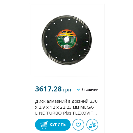
3617.28
грн
В наличии
Диск алмазний відрізний 230
х 2,9 х 12 х 22,23 мм MEGA-
LІNE TURBO Plus FLEXOVIT
70184623438
КУПИТЬ