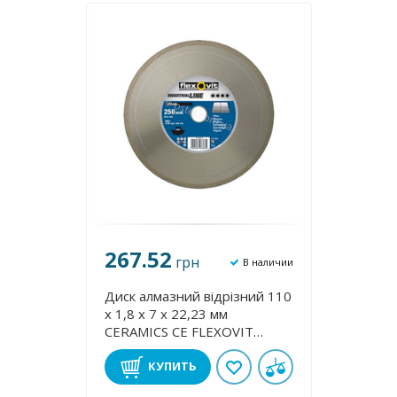
267.52
грн
В наличии
Диск алмазний відрізний 110
х 1,8 х 7 х 22,23 мм
CERAMІCS CE FLEXOVІТ
63642567960
КУПИТЬ