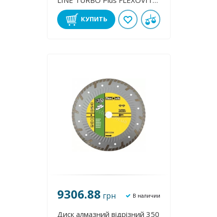
LІNE TURBO Plus FLEXOVIT
70184623436
КУПИТЬ
9306.88
грн
В наличии
Диск алмазний відрізний 350