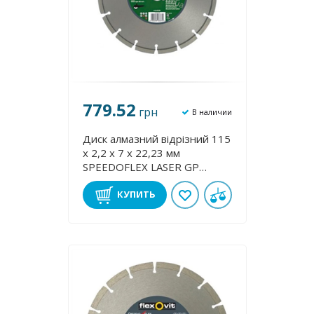
779.52
грн
В наличии
Диск алмазний відрізний 115
х 2,2 х 7 х 22,23 мм
SPEEDOFLEX LASER GP
FLEXOVIT 70184623387
КУПИТЬ