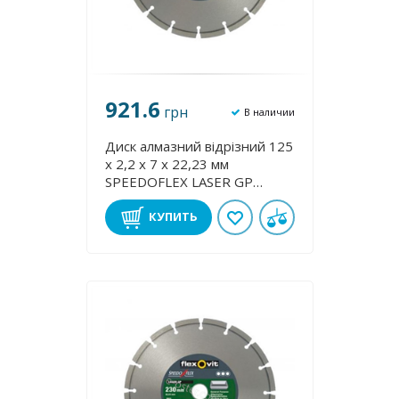
921.6
грн
В наличии
Диск алмазний відрізний 125
х 2,2 х 7 х 22,23 мм
SPEEDOFLEX LASER GP
FLEXOVIT 70184623388
КУПИТЬ