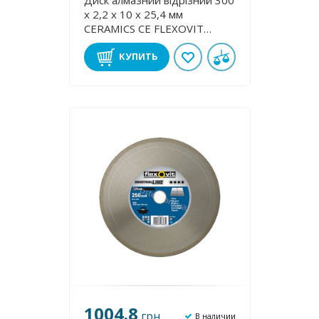
Диск алмазний відрізний 300
х 2,2 х 10 х 25,4 мм
CERAMІCS CE FLEXOVІТ
ZA1308
КУПИТЬ
1004.8
грн
В наличии