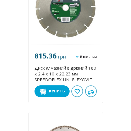
815.36
грн
В наличии
Диск алмазний відрізний 180
х 2,4 х 10 х 22,23 мм
SPEEDOFLEX UNІ FLEXOVIT
70184623385
КУПИТЬ