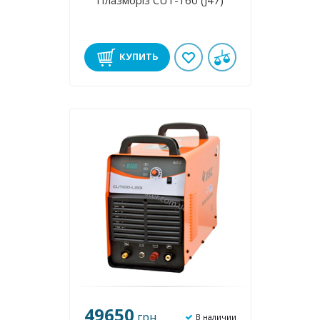
Плазморіз CUT-160 (J47)
КУПИТЬ
49650
грн
В наличии