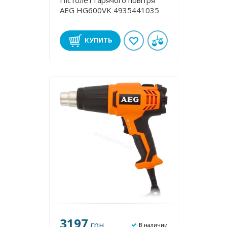
Пістолет гарячого повітря
AEG HG600VK 4935441035
КУПИТЬ
3197
грн
В наличии