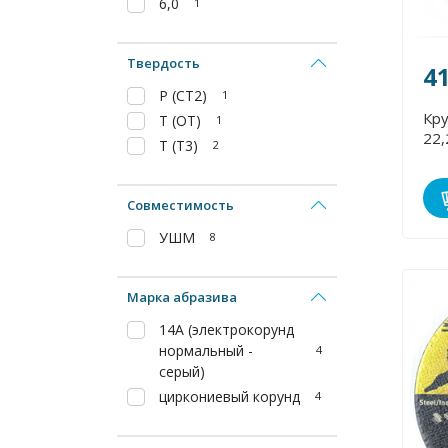
6,0
1
Твердость
4
P (СТ2)
1
Кру
T (ОТ)
1
22,
T (Т3)
2
Совместимость
УШМ
8
Марка абразива
14А (электрокорунд
нормальный -
4
серый)
циркониевый корунд
4