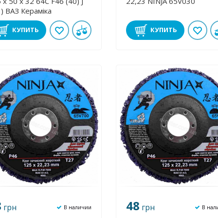
 х 50 х 32 64С F46 (40) J
22,23 NINJA 65V030
) ВАЗ Кераміка
КУПИТЬ
КУПИТЬ
8
48
грн
грн
В наличии
В нал