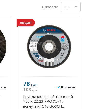
Показать:
30
АКЦИЯ
78
грн
ичии
В наличии
108
грн
у
Круг лепестковый торцевой
125 х 22,23 PRO X571,
вогнутый, G40 BOSCH