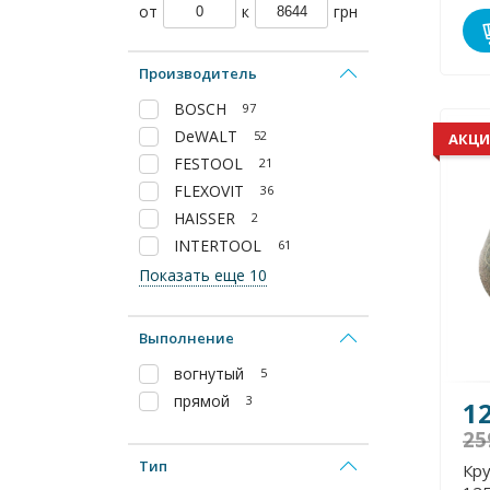
от
к
грн
Производитель
BOSCH
97
DeWALT
52
АКЦИ
FESTOOL
21
FLEXOVIT
36
HAISSER
2
INTERTOOL
61
Показать еще 10
Выполнение
вогнутый
5
прямой
3
1
25
Тип
Кру