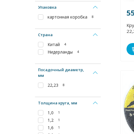
Упаковка
5
картонная коробка
8
Кру
22,
Страна
Китай
4
Нидерланды
4
Посадочный диаметр,
мм
22,23
8
Толщина круга, мм
1,0
1
1,2
1
1,6
1