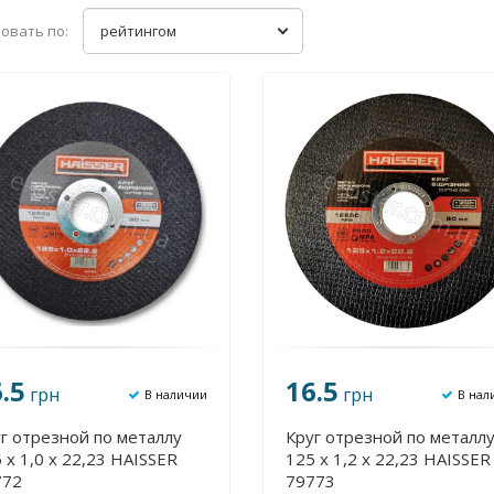
овать по:
рейтингом
.5
16.5
грн
грн
В наличии
В нал
г отрезной по металлу
Круг отрезной по металл
 х 1,0 х 22,23 HAISSER
125 х 1,2 х 22,23 HAISSER
772
79773