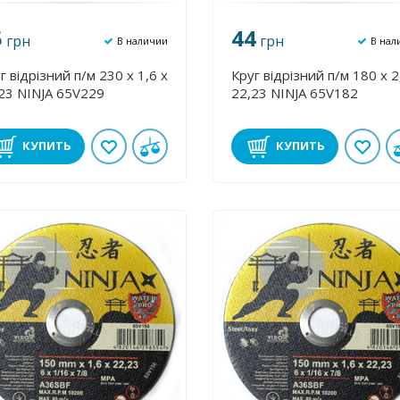
5
44
грн
грн
В наличии
В нал
г відрізний п/м 230 х 1,6 х
Круг відрізний п/м 180 х 2
23 NINJA 65V229
22,23 NINJA 65V182
КУПИТЬ
КУПИТЬ