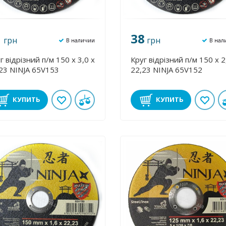
1
38
грн
грн
В наличии
В нал
г відрізний п/м 150 х 3,0 х
Круг відрізний п/м 150 х 2
23 NINJA 65V153
22,23 NINJA 65V152
КУПИТЬ
КУПИТЬ