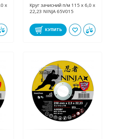
,0 х
Круг зачисний п/м 115 х 6,0 х
22,23 NINJA 65V015
КУПИТЬ