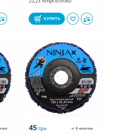
22,23 NINJA 65V080
КУПИТЬ
45
грн
ичии
В наличии