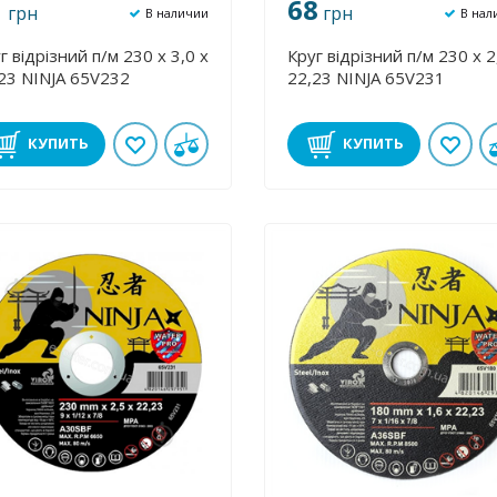
1
68
грн
грн
В наличии
В нал
г відрізний п/м 230 х 3,0 х
Круг відрізний п/м 230 х 2
23 NINJA 65V232
22,23 NINJA 65V231
КУПИТЬ
КУПИТЬ