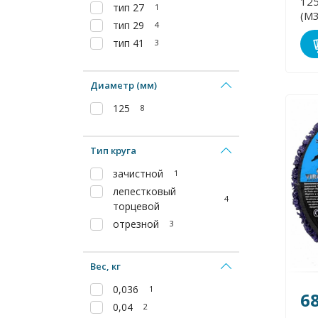
125
тип 27
1
(М3
тип 29
4
тип 41
3
Диаметр (мм)
125
8
Тип круга
зачистной
1
лепестковый
4
торцевой
отрезной
3
Вес, кг
0,036
1
6
0,04
2