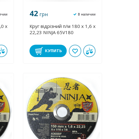
42
грн
ичии
В наличии
,0 х
Круг відрізний п/м 180 х 1,6 х
22,23 NINJA 65V180
КУПИТЬ