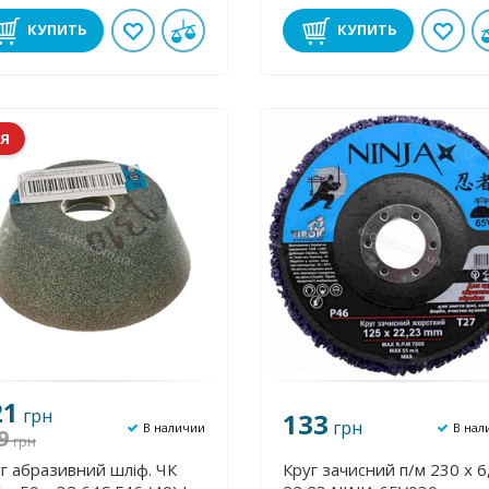
КУПИТЬ
КУПИТЬ
Я
21
грн
133
грн
В наличии
В нал
9
грн
г абразивний шліф. ЧК
Круг зачисний п/м 230 х 6