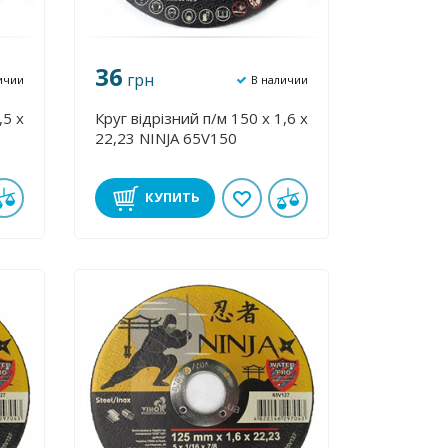
36
грн
ичии
В наличии
,5 х
Круг відрізний п/м 150 х 1,6 х
22,23 NINJA 65V150
КУПИТЬ