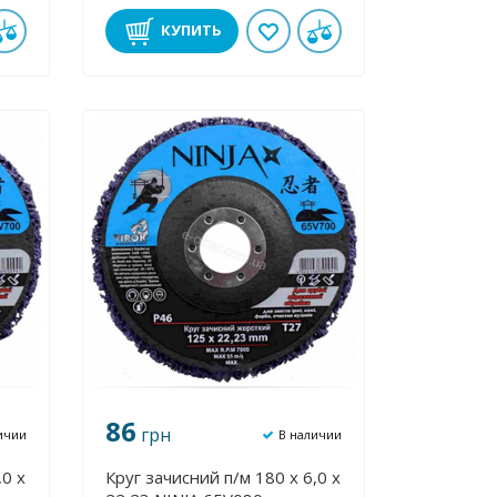
2608606922
КУПИТЬ
86
грн
ичии
В наличии
,0 х
Круг зачисний п/м 180 х 6,0 х