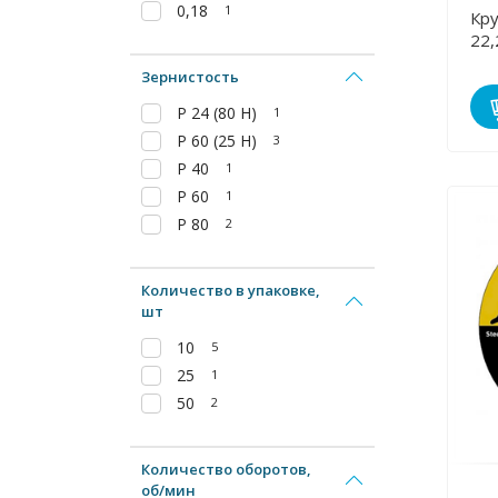
0,18
1
Кру
22,
Зернистость
P 24 (80 H)
1
P 60 (25 H)
3
Р 40
1
Р 60
1
Р 80
2
Количество в упаковке,
шт
10
5
25
1
50
2
Количество оборотов,
об/мин