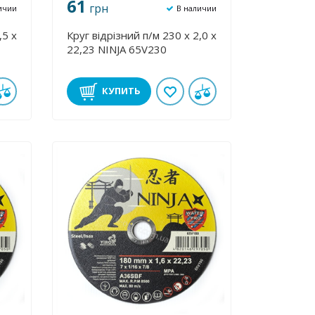
61
грн
ичии
В наличии
,5 х
Круг відрізний п/м 230 х 2,0 х
22,23 NINJA 65V230
КУПИТЬ