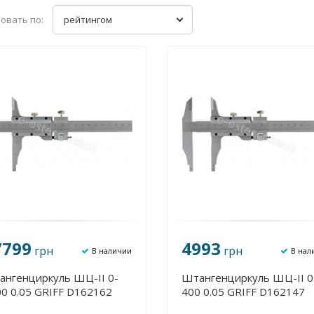
овать по:
рейтингом
7799
4993
грн
грн
В наличии
В нал
ангенциркуль ШЦ-II 0-
Штангенциркуль ШЦ-II 0
0 0.05 GRIFF D162162
400 0.05 GRIFF D162147