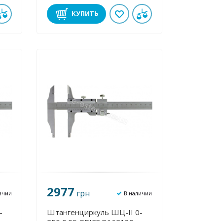
КУПИТЬ
2977
грн
ичии
В наличии
-
Штангенциркуль ШЦ-II 0-