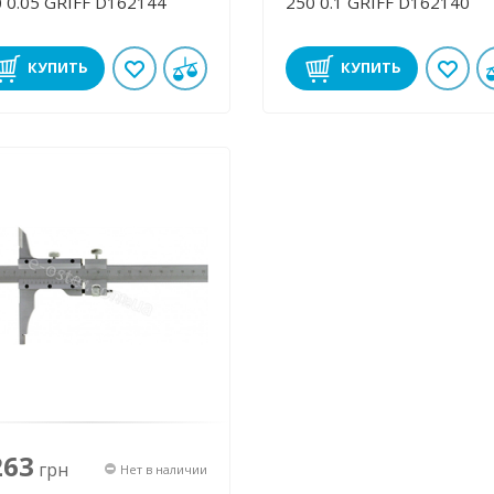
 0.05 GRIFF D162144
250 0.1 GRIFF D162140
КУПИТЬ
КУПИТЬ
263
грн
Нет в наличии