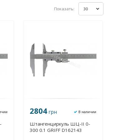
Показать:
30
2804
грн
ичии
В наличии
-
Штангенциркуль ШЦ-II 0-
300 0.1 GRIFF D162143