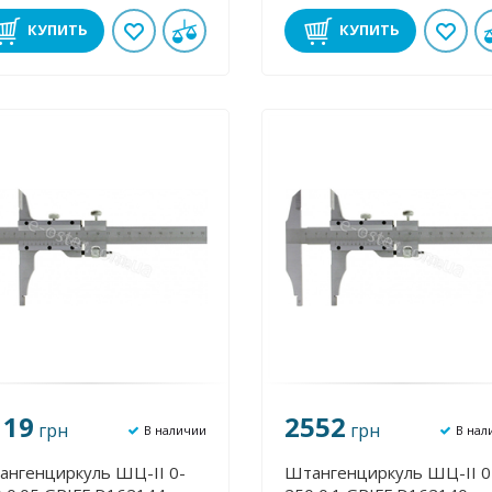
КУПИТЬ
КУПИТЬ
119
2552
грн
грн
В наличии
В нал
ангенциркуль ШЦ-II 0-
Штангенциркуль ШЦ-II 0