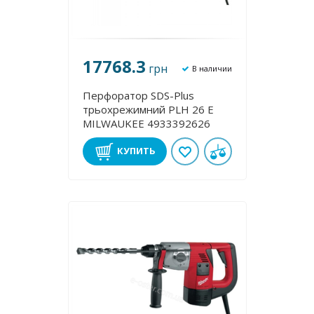
17768.3
грн
В наличии
Перфоратор SDS-Plus
трьохрежимний PLH 26 E
MILWAUKEE 4933392626
КУПИТЬ