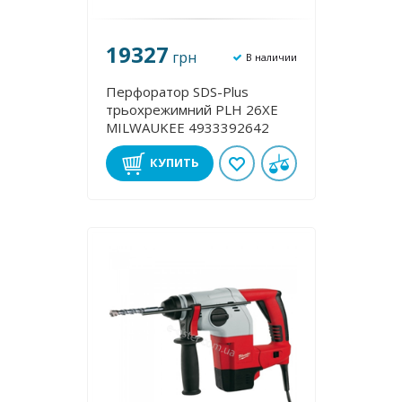
19327
грн
В наличии
Перфоратор SDS-Plus
трьохрежимний PLH 26ХE
MILWAUKEE 4933392642
КУПИТЬ