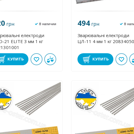
20
494
грн
грн
В наличии
В нал
рювальні електроди
Зварювальні електроди
-21 ЕLІТE 3 мм 1 кг
ЦЛ-11 4 мм 1 кг 2083405
21301001
КУПИТЬ
КУПИТЬ