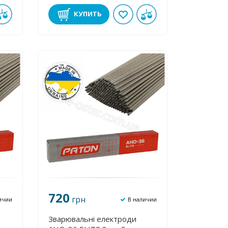
КУПИТЬ
720
грн
ичии
В наличии
Зварювальні електроди