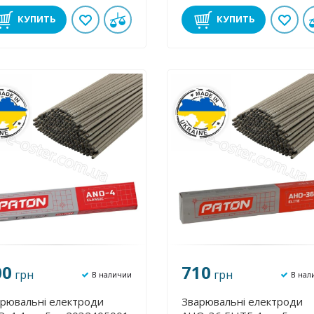
КУПИТЬ
КУПИТЬ
00
710
грн
грн
В наличии
В нал
рювальні електроди
Зварювальні електроди