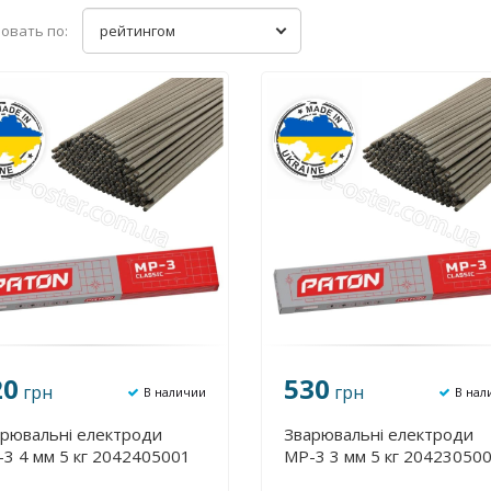
овать по:
рейтингом
20
530
грн
грн
В наличии
В нал
рювальні електроди
Зварювальні електроди
3 4 мм 5 кг 2042405001
МР-3 3 мм 5 кг 20423050