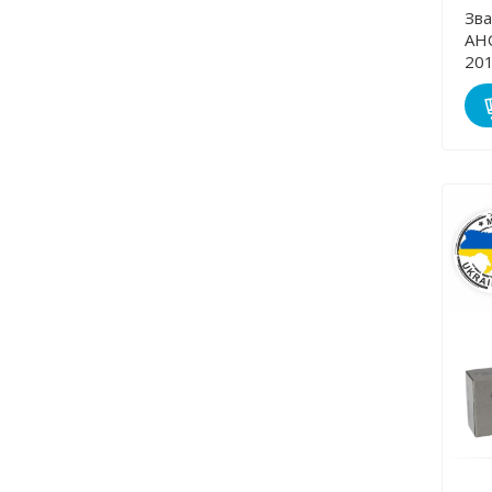
Зва
АНО
20