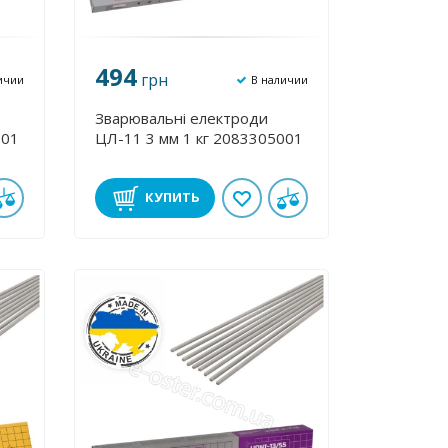
494
грн
ичии
В наличии
Зварювальні електроди
001
ЦЛ-11 3 мм 1 кг 2083305001
КУПИТЬ