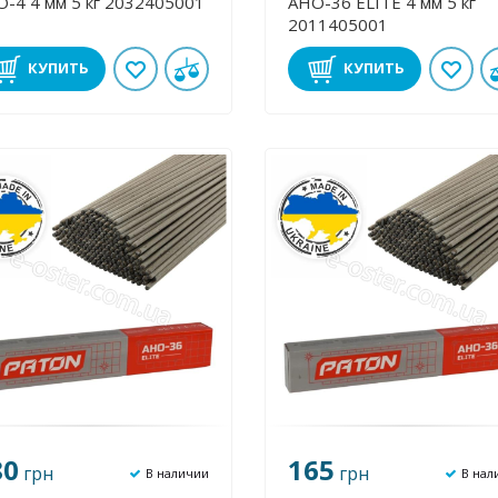
-4 4 мм 5 кг 2032405001
АНО-36 ЕLІТE 4 мм 5 кг
2011405001
КУПИТЬ
КУПИТЬ
80
165
грн
грн
В наличии
В нал