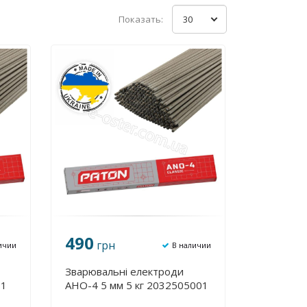
Показать:
30
490
грн
ичии
В наличии
Зварювальні електроди
01
АНО-4 5 мм 5 кг 2032505001