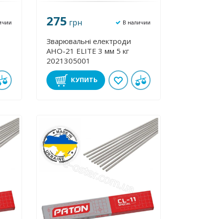
275
грн
ичии
В наличии
Зварювальні електроди
АНО-21 ЕLІТE 3 мм 5 кг
2021305001
КУПИТЬ