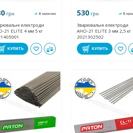
30
530
грн
грн
В наличии
В нал
рювальні електроди
Зварювальні електроди
-21 ЕLІТE 4 мм 5 кг
АНО-21 ЕLІТE 3 мм 2,5 кг
21405001
2021302502
КУПИТЬ
КУПИТЬ