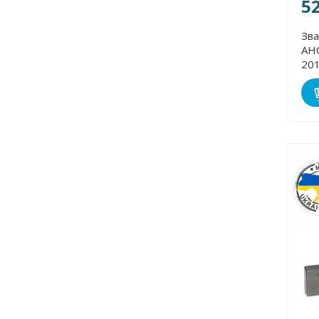
5
Зва
АНО
20