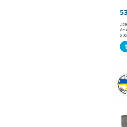
5
Зва
АНО
20