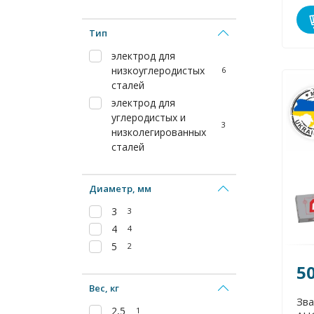
Тип
электрод для
низкоуглеродистых
6
сталей
электрод для
углеродистых и
3
низколегированных
сталей
Диаметр, мм
3
3
4
4
5
2
5
Вес, кг
Зва
2,5
1