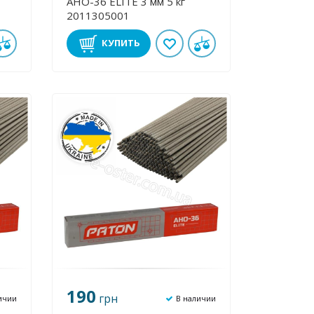
АНО-36 ЕLІТE 3 мм 5 кг
2011305001
КУПИТЬ
190
грн
ичии
В наличии