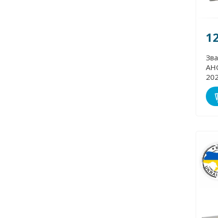
1
Зва
АНО
20