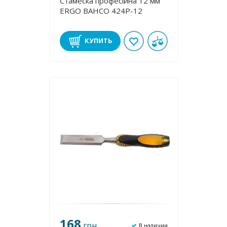
Стамеска професійна 12 мм
ERGO BAHCO 424P-12
КУПИТЬ
168
грн
В наличии