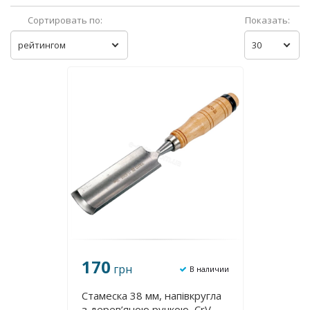
Сортировать по:
Показать:
рейтингом
30
170
грн
В наличии
Стамеска 38 мм, напівкругла
з дерев’яною ручкою, CrV