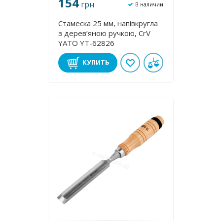
154
грн
В наличии
Стамеска 25 мм, напівкругла
з дерев’яною ручкою, CrV
YATO YT-62826
КУПИТЬ