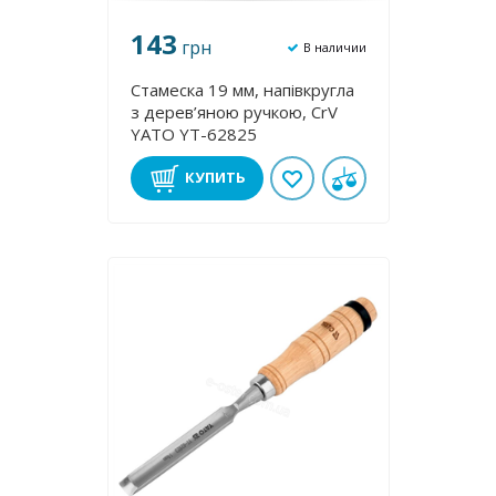
143
грн
В наличии
Стамеска 19 мм, напівкругла
з дерев’яною ручкою, CrV
YATO YT-62825
КУПИТЬ