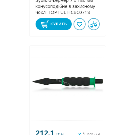
Зубило-кернер 7 х 180 мм
конусоподібне в захисному
чохлі TOPTUL HCBC0718
КУПИТЬ
212.1
грн
В наличии