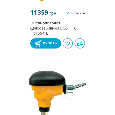
11359
грн
В наличии
Пневмопістолет
цвяхозабивний BOSTITCH
FN1664-E
КУПИТЬ