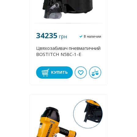
34235
грн
В наличии
Цвяхозабивач пневматичний
BOSTITCH N58C-1-E
КУПИТЬ