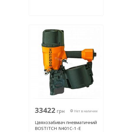
33422
грн
Нет в наличии
Цвяхозабивач пневматичний
BOSTITCH N401C-1-E