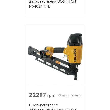
цвяхозабивний BOSTITCH
N64084-1-E
22297
грн
Нет в наличии
Пневмопістолет
цвяхозабивний BOSTITCH