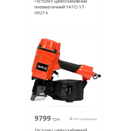
Пістолет цвяхозабивний
пневматичний YATO YT-
09214
9799
грн
Нет в наличии
Пістолет цвяхозабивний