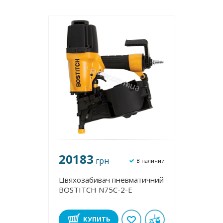
20183
грн
В наличии
Цвяхозабивач пневматичний
BOSTITCH N75C-2-E
КУПИТЬ