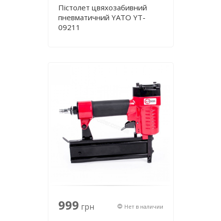
Пістолет цвяхозабивний
пневматичний YATO YT-
09211
999
грн
Нет в наличии