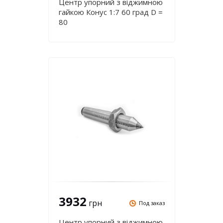
Центр упорний з віджимною
гайкою Конус 1:7 60 град D =
80
3932
грн
Под заказ
Центр упорний з віджимною