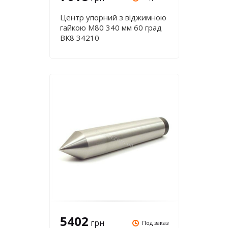
Центр упорний з віджимною
гайкою М80 340 мм 60 град
ВК8 34210
5402
грн
Под заказ