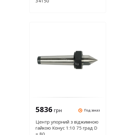
34150
5836
грн
Под заказ
Центр упорний з віджимною
гайкою Конус 1:10 75 град D
= 80