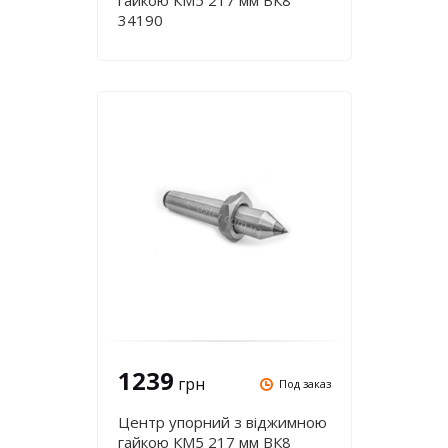
гайкою КМ5 217 мм ВК8
34190
1239
грн
Под заказ
Центр упорний з віджимною
гайкою КМ5 217 мм ВК8