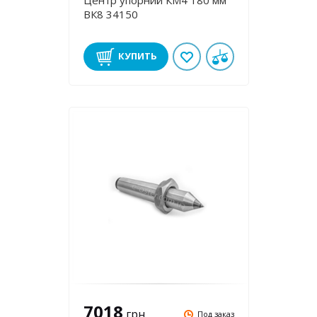
Центр упорний КМ4 180 мм
ВК8 34150
КУПИТЬ
7018
грн
Под заказ