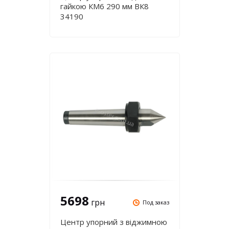
гайкою КМ6 290 мм ВК8
34190
5698
грн
Под заказ
Центр упорний з віджимною