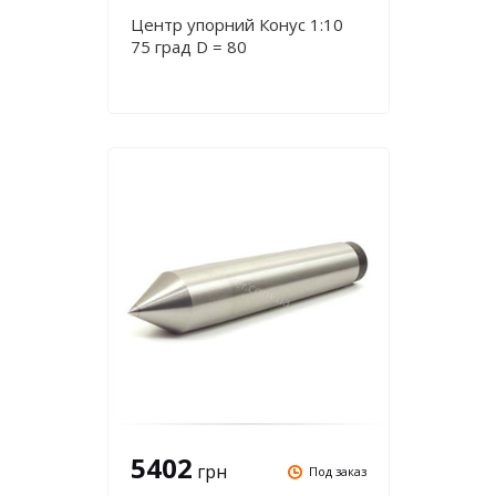
Центр упорний Конус 1:10
75 град D = 80
5402
грн
Под заказ