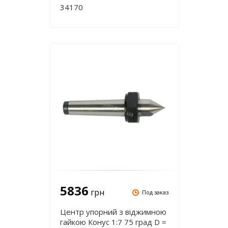
34170
5836
грн
Под заказ
Центр упорний з віджимною
гайкою Конус 1:7 75 град D =