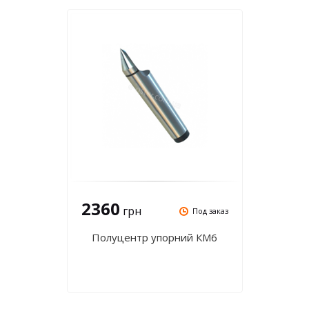
2360
грн
Под заказ
Полуцентр упорний КМ6