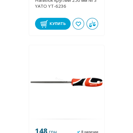
Напилок круглий 250 мм № 3
YATO YT-6236
КУПИТЬ
148
грн
В наличии