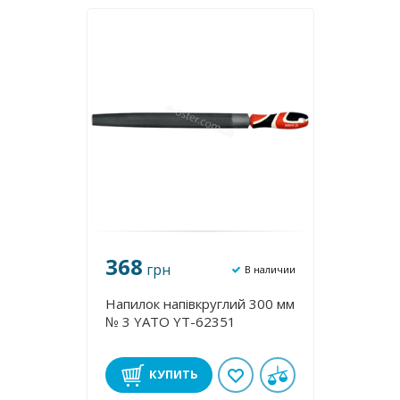
368
грн
В наличии
Напилок напівкруглий 300 мм
№ 3 YATO YT-62351
КУПИТЬ