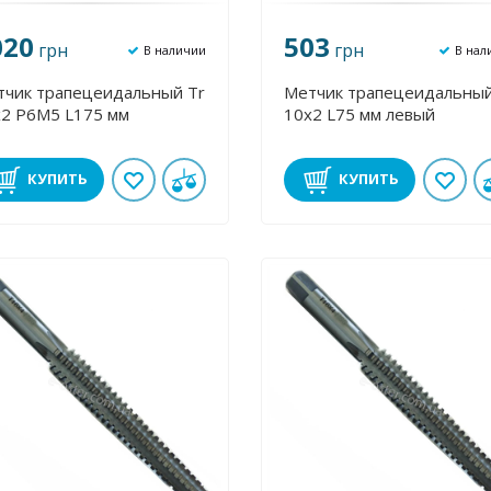
020
503
грн
грн
В наличии
В нал
тчик трапецеидальный Tr
Метчик трапецеидальный
х2 Р6М5 L175 мм
10х2 L75 мм левый
КУПИТЬ
КУПИТЬ