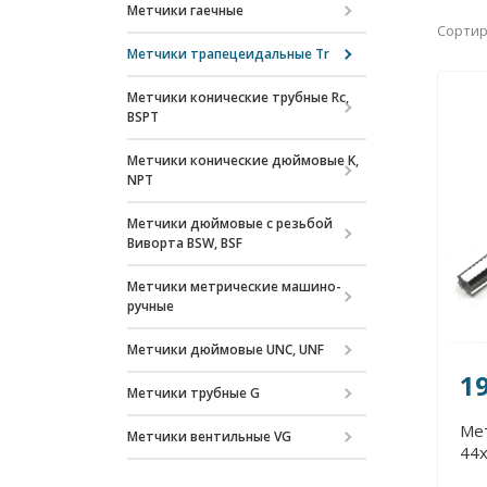
Метчики гаечные
Сортир
Метчики трапецеидальные Tr
Метчики конические трубные Rc,
BSPT
Метчики конические дюймовые K,
NPT
Метчики дюймовые с резьбой
Виворта BSW, BSF
Метчики метрические машино-
ручные
Метчики дюймовые UNC, UNF
1
Метчики трубные G
Ме
Метчики вентильные VG
44