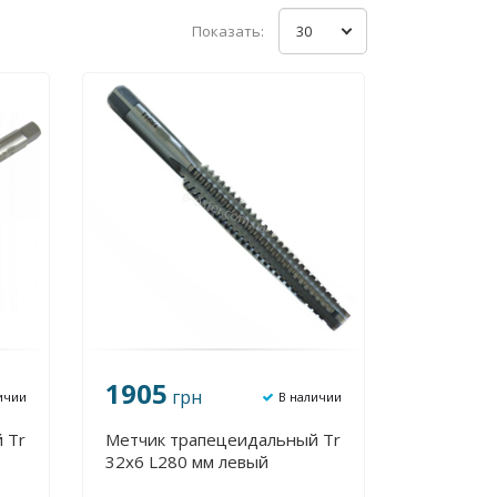
Показать:
30
1905
грн
ичии
В наличии
 Tr
Метчик трапецеидальный Tr
32х6 L280 мм левый