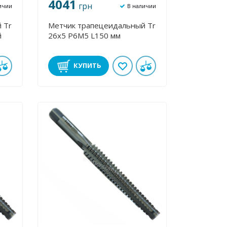
4041
грн
ичии
В наличии
 Tr
Метчик трапецеидальный Tr
й
26х5 Р6М5 L150 мм
КУПИТЬ