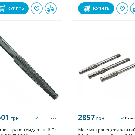
КУПИТЬ
КУПИТЬ
601
2857
грн
грн
В наличии
В нал
тчик трапецеидальный Tr
Метчик трапецеидальный