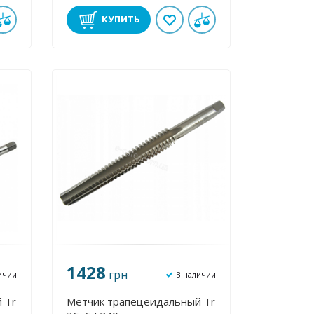
КУПИТЬ
1428
грн
ичии
В наличии
 Tr
Метчик трапецеидальный Tr