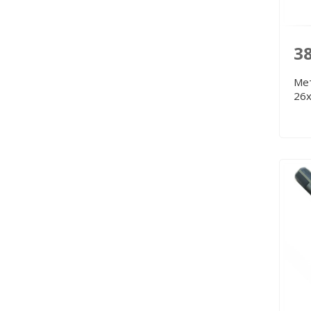
3
Ме
26