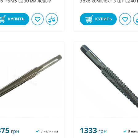
х6 Р6М5 L200 мм левый
36х6 комплект 3 шт L240
КУПИТЬ
КУПИТЬ
375
1333
грн
грн
В наличии
В нал