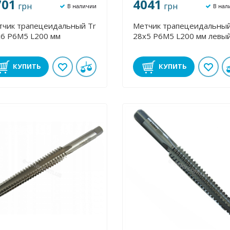
701
4041
грн
грн
В наличии
В нал
тчик трапецеидальный Tr
Метчик трапецеидальный
х6 Р6М5 L200 мм
28х5 Р6М5 L200 мм левы
КУПИТЬ
КУПИТЬ