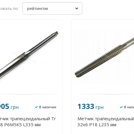
овать по:
рейтингом
905
1333
грн
грн
В наличии
В нал
тчик трапецеидальный Tr
Метчик трапецеидальный
х8 Р6М5К5 L335 мм
32х6 Р18 L235 мм