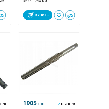
 мм
36х6 L240 мм
КУПИТЬ
1905
грн
ичии
В наличии