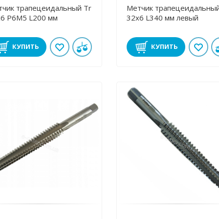
тчик трапецеидальный Tr
Метчик трапецеидальный
х6 Р6М5 L200 мм
32х6 L340 мм левый
КУПИТЬ
КУПИТЬ