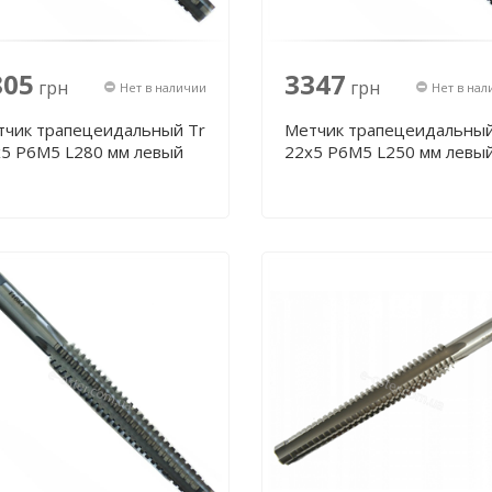
805
3347
грн
грн
Нет в наличии
Нет в нал
тчик трапецеидальный Tr
Метчик трапецеидальный
х5 Р6М5 L280 мм левый
22х5 Р6М5 L250 мм левы