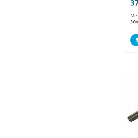
3
Ме
30