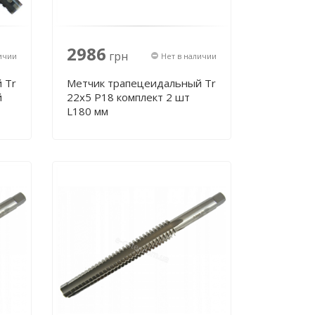
2986
грн
ичии
Нет в наличии
 Tr
Метчик трапецеидальный Tr
й
22х5 Р18 комплект 2 шт
L180 мм