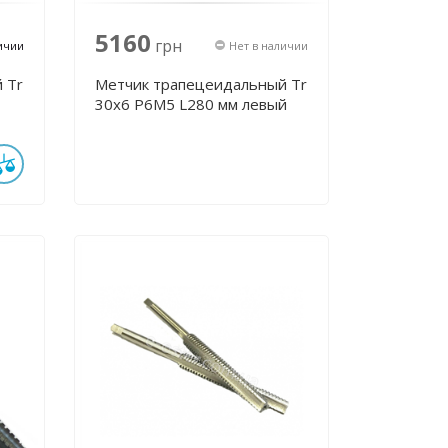
5160
грн
ичии
Нет в наличии
 Tr
Метчик трапецеидальный Tr
30х6 Р6М5 L280 мм левый