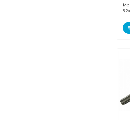
Ме
32