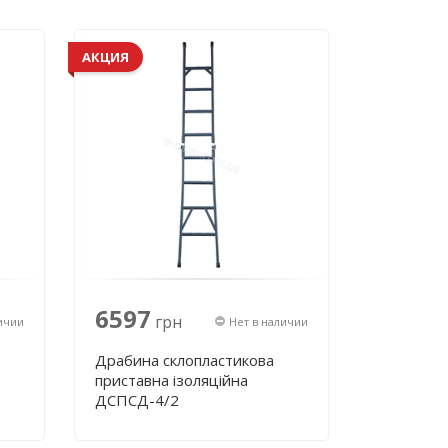
АКЦИЯ
6597
грн
ичии
Нет в наличии
Драбина склопластикова
приставна ізоляційна
ДСПСД-4/2