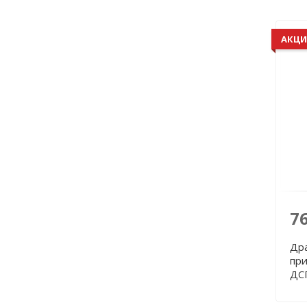
АКЦИ
7
Дра
при
ДС