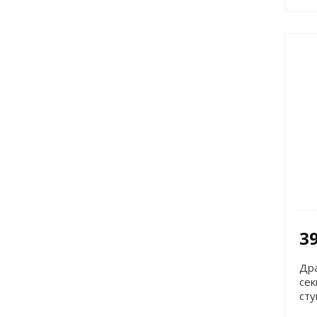
3
Дра
сек
сту
LT