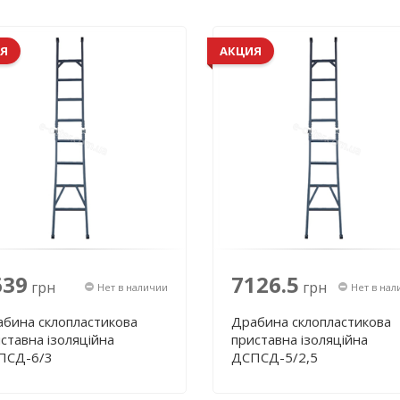
Я
АКЦИЯ
639
7126.5
грн
грн
Нет в наличии
Нет в нал
бина склопластикова
Драбина склопластикова
ставна ізоляційна
приставна ізоляційна
ПСД-6/3
ДСПСД-5/2,5