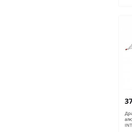
3
Др
алю
IN