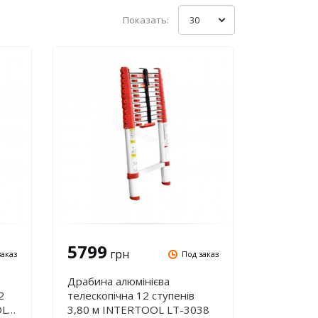
Показать:
30
5799
грн
заказ
Под заказ
Драбина алюмінієва
2
телескопічна 12 ступенів
OL
3,80 м INTERTOOL LT-3038