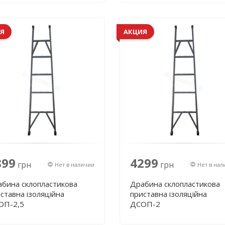
Я
АКЦИЯ
899
4299
грн
грн
Нет в наличии
Нет в нал
бина склопластикова
Драбина склопластикова
ставна ізоляційна
приставна ізоляційна
ОП-2,5
ДСОП-2