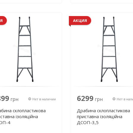
Я
АКЦИЯ
899
6299
грн
грн
Нет в наличии
Нет в нал
бина склопластикова
Драбина склопластикова
ставна ізоляційна
приставна ізоляційна
ОП-4
ДСОП-3,5