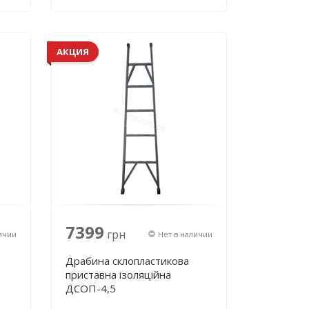
АКЦИЯ
7399
грн
ичии
Нет в наличии
Драбина склопластикова
приставна ізоляційна
ДСОП-4,5