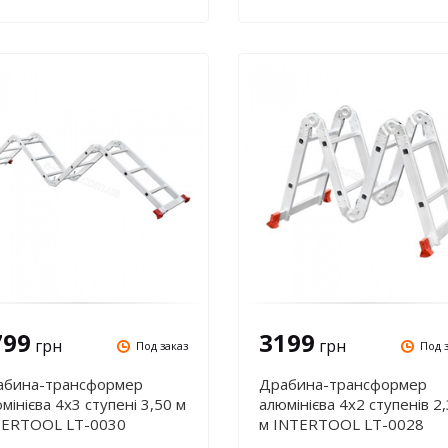
799
3199
грн
грн
Под заказ
Под 
абина-трансформер
Драбина-трансформер
мінієва 4х3 ступені 3,50 м
алюмінієва 4х2 ступенів 2
TERTOOL LT-0030
м INTERTOOL LT-0028