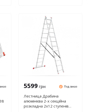
5599
грн
заказ
Под заказ
Лестница Драбина
,38
алюмінієва 2-х секційна
розкладна 2х12 ступенів
5,93 м INTERTOOL LT-0212