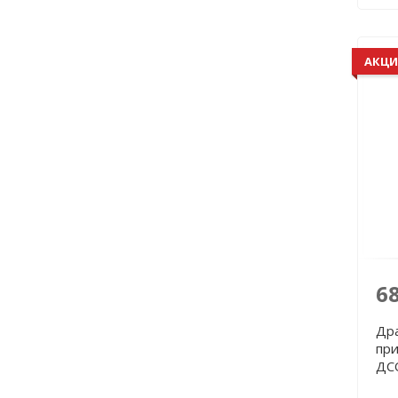
АКЦИ
6
Дра
при
ДС