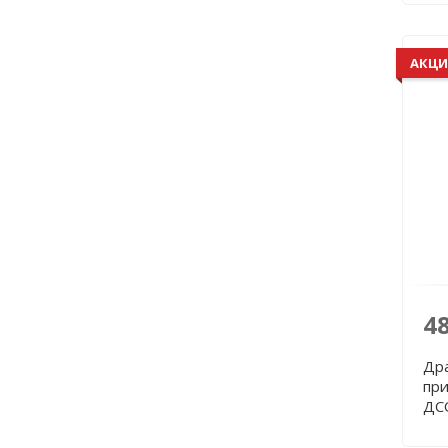
АКЦИ
4
Дра
при
ДС