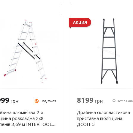
АКЦИЯ
999
8199
грн
грн
Под заказ
Нет в нал
бина алюмінієва 2-х
Драбина склопластикова
ційна розкладна 2х8
приставна ізоляційна
пенів 3,69 м INTERTOOL
ДСОП-5
-0208