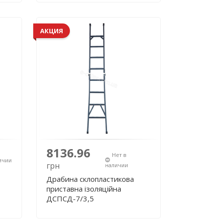
АКЦИЯ
8136.96
Нет в
ичии
грн
наличии
Драбина склопластикова
приставна ізоляційна
ДСПСД-7/3,5