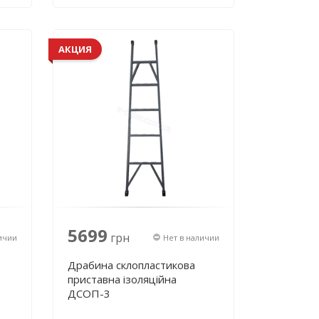
АКЦИЯ
5699
грн
ичии
Нет в наличии
Драбина склопластикова
приставна ізоляційна
ДСОП-3