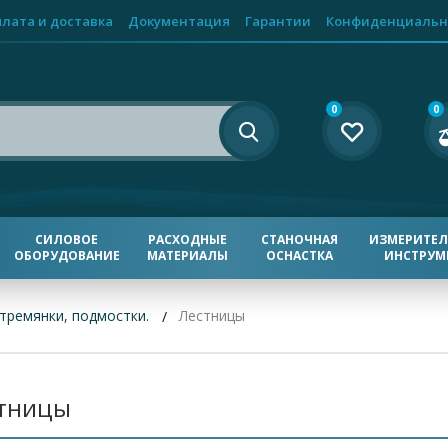
лата и доставка
Документация
Гарантии
Конфиденциальн
0
0
СИЛОВОЕ
РАСХОДНЫЕ
СТАНОЧНАЯ
ИЗМЕРИТЕ
ОБОРУДОВАНИЕ
МАТЕРИАЛЫ
ОСНАСТКА
ИНСТРУМ
тремянки, подмостки.
Лестницы
тницы