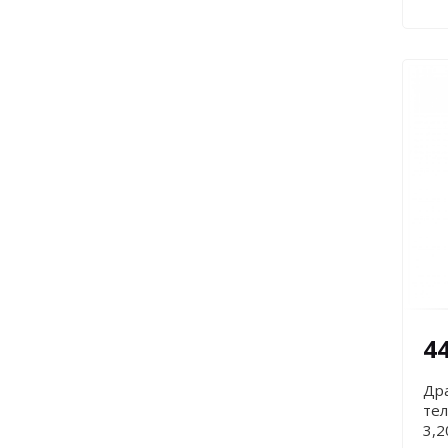
4
Дра
тел
3,2