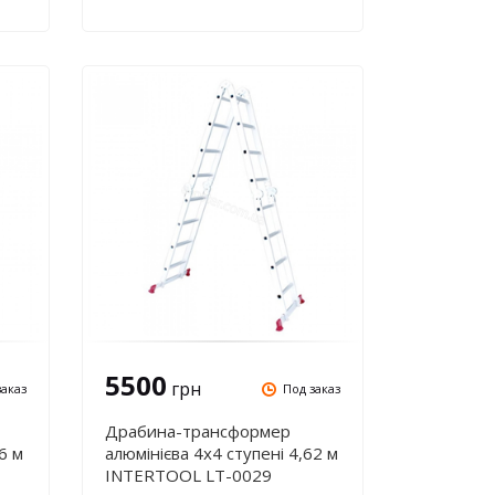
5500
грн
заказ
Под заказ
Драбина-трансформер
6 м
алюмінієва 4х4 ступені 4,62 м
INTERTOOL LT-0029