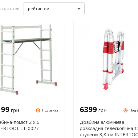
овать по:
рейтингом
199
6399
грн
грн
Под заказ
Под 
бина-поміст 2 х 6
Драбина алюмінієва
TERTOOL LT-0027
розкладна телескопічна 1
ступенів 3,85 м INTERTO