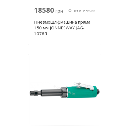
18580
грн
Нет в наличии
Пневмошліфмашина пряма
150 мм JONNESWAY JAG-
1076R