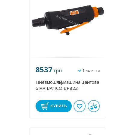
8537
грн
В наличии
Пневмошліфмашина цангова
6 мм BAHCO BP822
КУПИТЬ