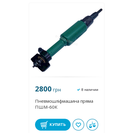
2800
грн
В наличии
Пневмошліфмашина пряма
ПШМ-60К
КУПИТЬ