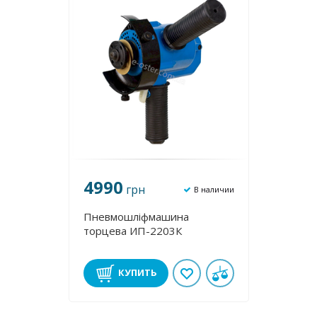
4990
грн
В наличии
Пневмошліфмашина
торцева ИП-2203К
КУПИТЬ