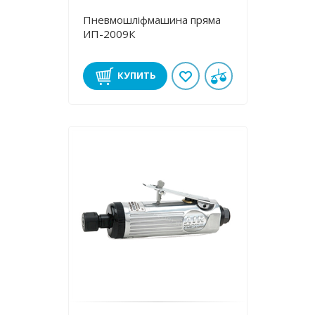
Пневмошліфмашина пряма
ИП-2009К
КУПИТЬ