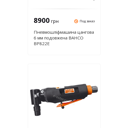
8900
грн
Под заказ
Пневмошліфмашина цангова
6 мм подовжена BAHCO
BP822E