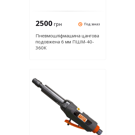
2500
грн
Под заказ
Пневмошліфмашина цангова
подовжена 6 мм ПШМ-40-
360К