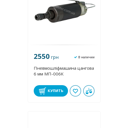
2550
грн
В наличии
Пневмошліфмашина цангова
6 мм МП-006К
КУПИТЬ