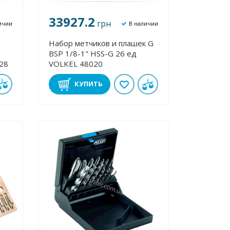
33927.2
грн
ичии
В наличии
Набор метчиков и плашек G
BSP 1/8-1" HSS-G 26 ед
628
VOLKEL 48020
КУПИТЬ