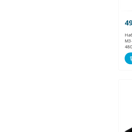
4
Наб
М3-М24 61
48