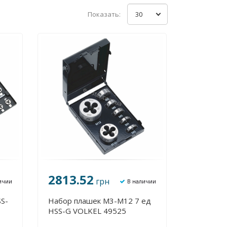
Показать:
30
2813.52
грн
ичии
В наличии
S-
Набор плашек М3-М12 7 ед
HSS-G VOLKEL 49525