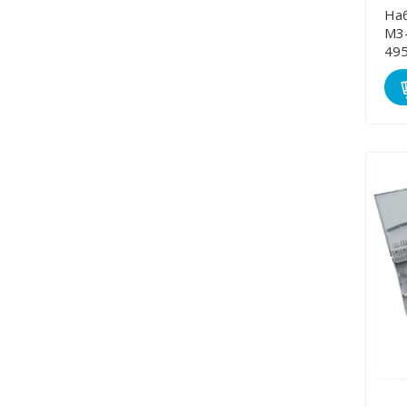
Наб
М3-М1
49