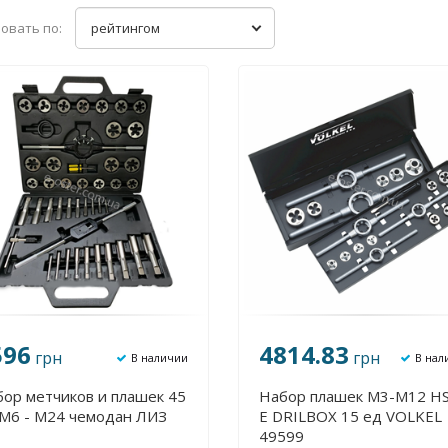
овать по:
рейтингом
596
4814.83
грн
грн
В наличии
В нал
ор метчиков и плашек 45
Набор плашек М3-М12 HS
 М6 - М24 чемодан ЛИЗ
E DRILBOX 15 ед VOLKEL
49599