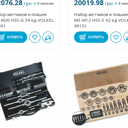
2076.28
20019.98
грн
грн
В наличии
В нал
ор метчиков и плашек
Набор метчиков и плашек
0 HSS-G 54 ед VOLKEL
М3-М12 HSS-E 42 ед VOLKEL
201
49151
КУПИТЬ
КУПИТЬ