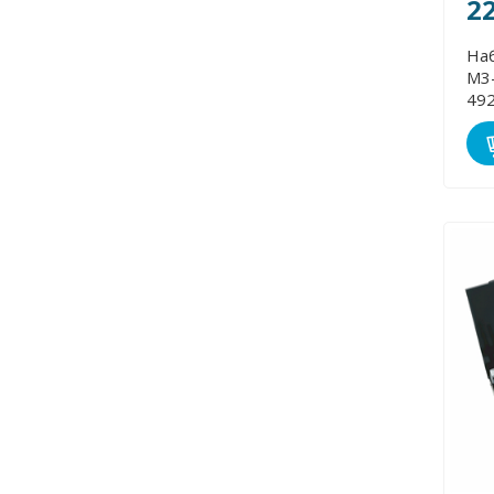
2
Наб
М3-М2
49