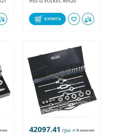
9521
HSS-G VOLKEL 49520
КУПИТЬ
42097.41
грн
ичии
В наличии