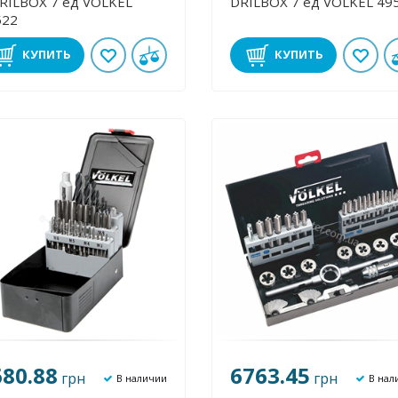
BOX 7 ед VOLKEL
DRILBOX 7 ед VOLKEL 4
522
КУПИТЬ
КУПИТЬ
680.88
6763.45
грн
грн
В наличии
В нал