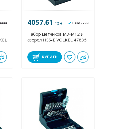
4057.61
грн
ичии
В наличии
Набор метчиков М3-М12 и
сверел HSS-E VOLKEL 47835
КУПИТЬ