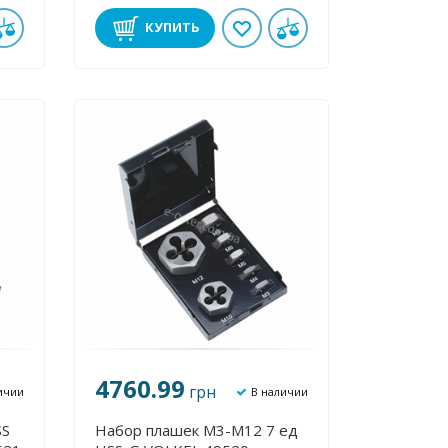
КУПИТЬ
4760.99
грн
ичии
В наличии
SS
Набор плашек М3-М12 7 ед