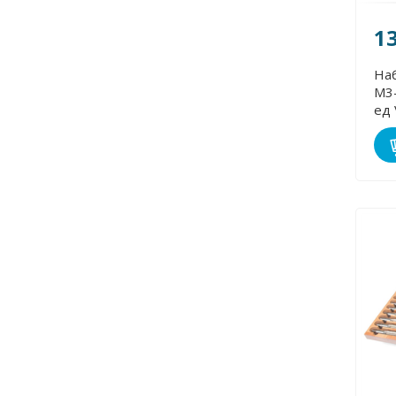
1
Наб
М3-
ед