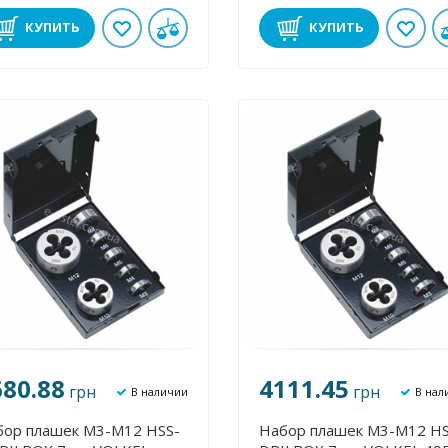
КУПИТЬ
КУПИТЬ
680.88
4111.45
грн
грн
В наличии
В нал
бор плашек М3-М12 HSS-
Набор плашек М3-М12 H