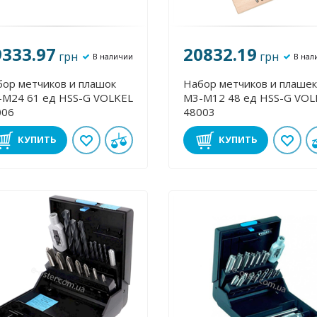
9333.97
20832.19
грн
грн
В наличии
В нал
ор метчиков и плашок
Набор метчиков и плашек
 ед HSS-G VOLKEL
М3-М12 48 ед HSS-G VOLKEL
006
48003
КУПИТЬ
КУПИТЬ