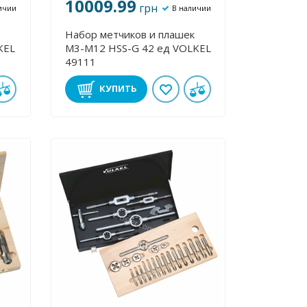
10009.99
грн
ичии
В наличии
Набор метчиков и плашек
М3-М12 HSS-G 42 ед VOLKEL
49111
КУПИТЬ