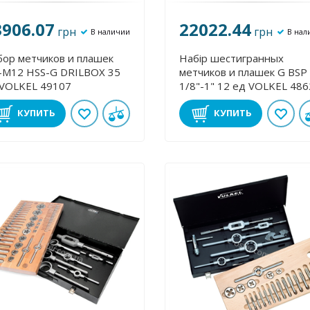
3906.07
22022.44
грн
грн
В наличии
В нал
ор метчиков и плашек
Набір шестигранных
М12 HSS-G DRІLBOX 35
метчиков и плашек G BSP
 VOLKEL 49107
1/8"-1" 12 ед VOLKEL 48
КУПИТЬ
КУПИТЬ