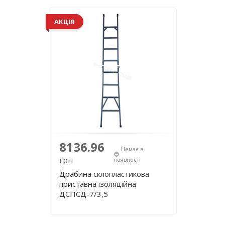
АКЦІЯ
8136.96
Немає в
грн
наявності
Драбина склопластикова
приставна ізоляційна
ДСПСД-7/3,5