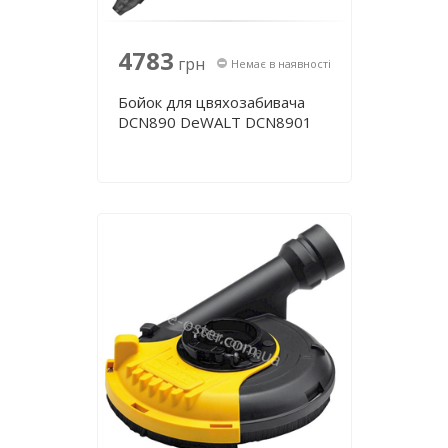
4783
грн
Немає в наявності
Бойок для цвяхозабивача
DCN890 DеWALT DCN8901