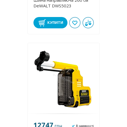
Шина направляюча 260 см
DeWALT DWS5023
КУПИТИ
12747
грн
В наявності