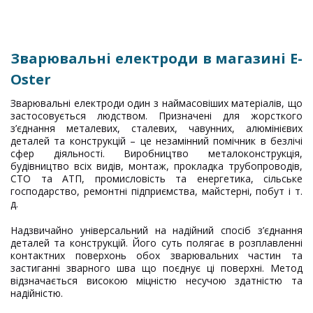
Зварювальні електроди
в магазині
E-
Oster
Зварювальні електроди один з наймасовіших матеріалів, що
застосовується людством. Призначені для жорсткого
з’єднання металевих, сталевих, чавунних, алюмінієвих
деталей та конструкцій – це незамінний помічник в безлічі
сфер діяльності. Виробництво металоконструкція,
будівництво всіх видів, монтаж, прокладка трубопроводів,
СТО та АТП, промисловість та енергетика, сільське
господарство, ремонтні підприємства, майстерні, побут і т.
д.
Надзвичайно універсальний на надійний спосіб з’єднання
деталей та конструкцій. Його суть полягає в розплавленні
контактних поверхонь обох зварювальних частин та
застиганні зварного шва що поєднує ці поверхні. Метод
відзначається високою міцністю несучою здатністю та
надійністю.