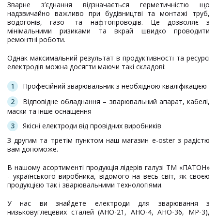
Зварне з’єднання відзначається герметичністю що
надзвичайно важливо при будівництві та монтажі труб,
водогонів, газо- та нафтопроводів. Це дозволяє з
мінімальними ризиками та вкрай швидко проводити
ремонтні роботи.
Однак максимальний результат в продуктивності та ресурсі
електродів можна досягти маючи такі складові:
Професійний зварювальник з необхідною кваліфікацією
Відповідне обладнання – зварювальний апарат, кабелі,
маски та інше оснащення
Якісні електроди від провідних виробників
З другим та третім пунктом наш магазин e-oster з радістю
вам допоможе.
В нашому асортименті продукція лідерів галузі ТМ «ПАТОН»
- українського виробника, відомого на весь світ, як своєю
продукцією так і зварювальними технологіями.
У нас ви знайдете електроди для зварювання з
низьковуглецевих сталей (АНО-21, АНО-4, АНО-36, МР-3),