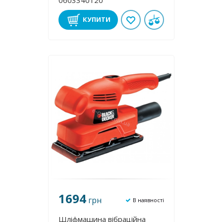
0603340120
КУПИТИ
1694
грн
В наявності
Шліфмашина вібраційна