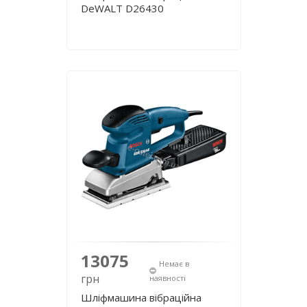
DeWALT D26430
13075
Немає в
грн
наявності
Шліфмашина вібраційна