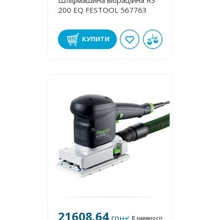
Шліфмашина вібраційна RS
200 EQ FESTOOL 567763
КУПИТИ
21608.64
грн
В наявності