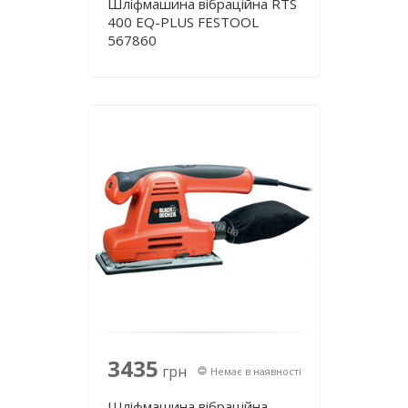
Шліфмашина вібраційна RТS
400 ЕQ-PLUS FESTOOL
567860
3435
грн
Немає в наявності
Шліфмашина вібраційна