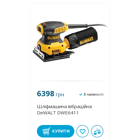
6398
грн
В наявності
Шліфмашина вібраційна
DeWALT DWE6411
КУПИТИ