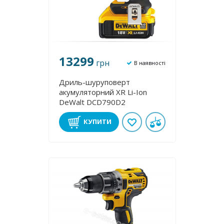
13299
грн
В наявності
Дриль-шуруповерт
акумуляторний XR Li-Ion
DeWalt DCD790D2
КУПИТИ