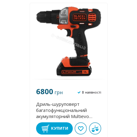
6800
грн
В наявності
Дриль-шуруповерт
багатофункціональний
акумуляторний Multievo
Black&Decker MT218KB
КУПИТИ