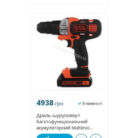
4938
грн
В наявності
Дриль-шуруповерт
багатофункціональний
акумуляторний Multievo
Black&Decker MT218K