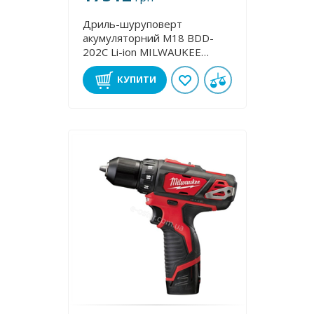
Дриль-шуруповерт
акумуляторний M18 BDD-
202C Lі-іon MILWAUKEE
4933443555
КУПИТИ