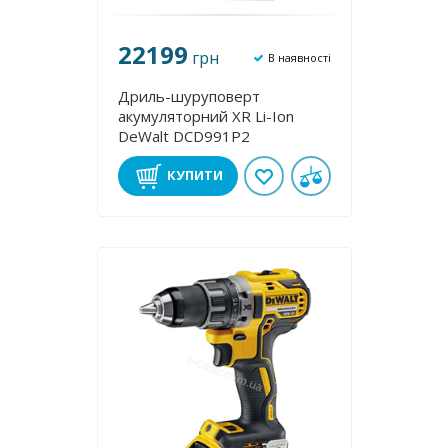
22199
грн
В наявності
Дриль-шуруповерт
акумуляторний XR Li-Ion
DeWalt DCD991P2
КУПИТИ