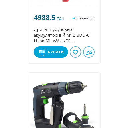
4988.5
грн
В наявності
Дриль-шуруповерт
акумуляторний M12 BDD-0
Lі-іon MILWAUKEE
4933441930
КУПИТИ