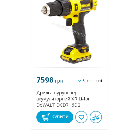
7598
грн
В наявності
Дриль-шуруповерт
акумуляторний XR Li-Ion
DeWALT DCD716D2
КУПИТИ