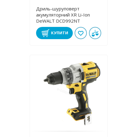
Дриль-шуруповерт
акумуляторний XR Li-Ion
DeWALT DCD992NT
КУПИТИ