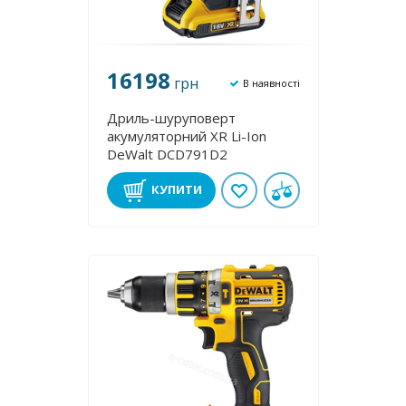
16198
грн
В наявності
Дриль-шуруповерт
акумуляторний XR Li-Ion
DeWalt DCD791D2
КУПИТИ