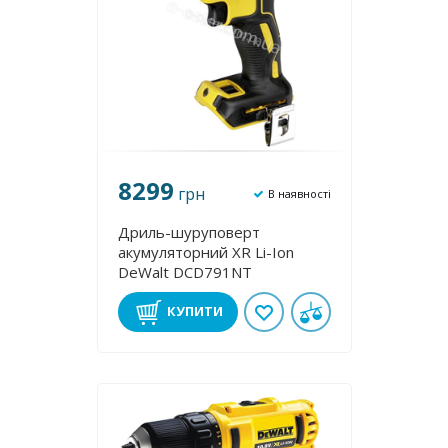
8299
грн
В наявності
Дриль-шуруповерт
акумуляторний XR Li-Ion
DeWalt DCD791NT
КУПИТИ