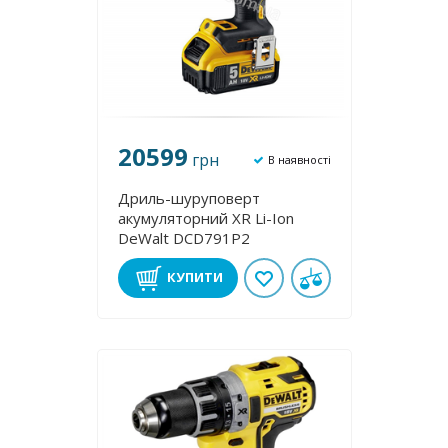
20599
грн
В наявності
Дриль-шуруповерт
акумуляторний XR Li-Ion
DeWalt DCD791P2
КУПИТИ