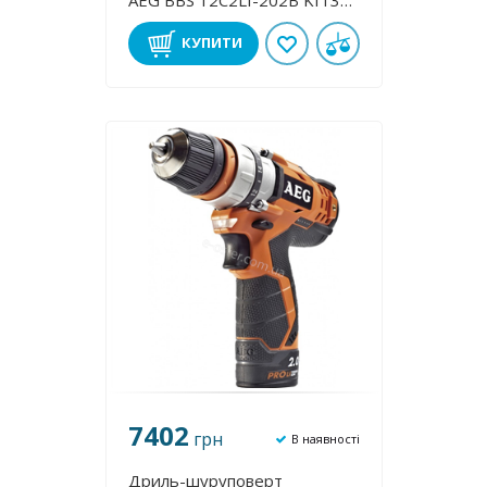
AEG BBS 12C2LI-202B KIT3
4935451228
КУПИТИ
7402
грн
В наявності
Дриль-шуруповерт