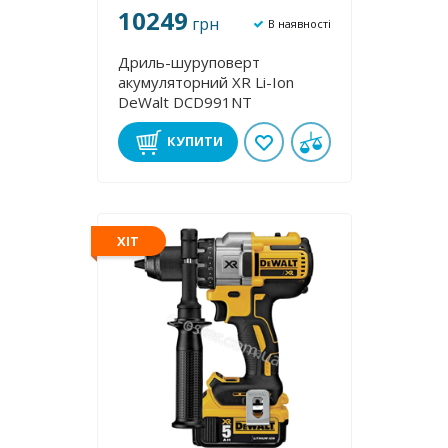
10249
грн
В наявності
Дриль-шуруповерт
акумуляторний XR Li-Ion
DeWalt DCD991NT
КУПИТИ
ХІТ