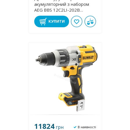
акумуляторний з набором
AEG BBS 12C2LI-202B
4935451111
КУПИТИ
11824
грн
В наявності