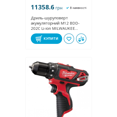
11358.6
грн
В наявності
Дриль-шуруповерт
акумуляторний M12 BDD-
202C Lі-іon MILWAUKEE
4933441915
КУПИТИ