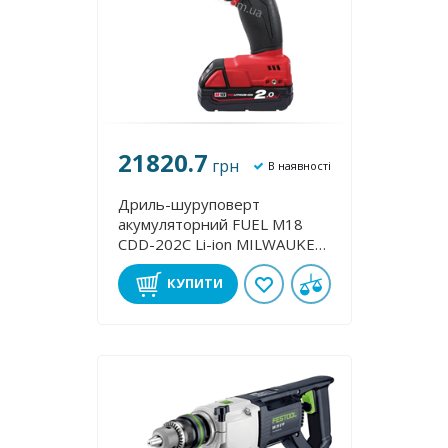
21820.7
грн
В наявності
Дриль-шуруповерт
акумуляторний FUEL M18
CDD-202C Lі-іon MILWAUKEE
4933440534
КУПИТИ