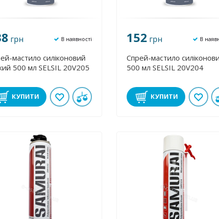
38
152
грн
грн
В наявності
В наяв
ей-мастило силіконовий
Спрей-мастило силіконов
кий 500 мл SELSIL 20V205
500 мл SELSIL 20V204
КУПИТИ
КУПИТИ