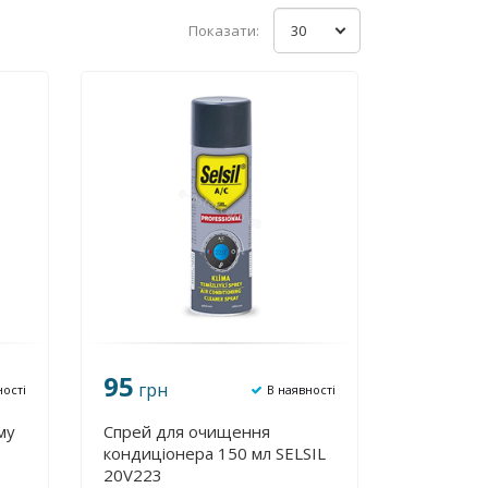
Показати:
30
95
грн
ності
В наявності
му
Спрей для очищення
кондиціонера 150 мл SELSIL
20V223