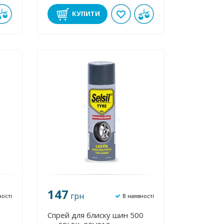
КУПИТИ
147
грн
ності
В наявності
Спрей для блиску шин 500