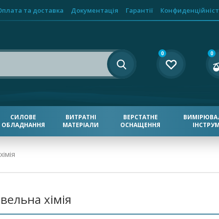
Оплата та доставка
Документація
Гарантії
Конфиденційніст
0
0
СИЛОВЕ
ВИТРАТНІ
ВЕРСТАТНЕ
ВИМІРЮВА
ОБЛАДНАННЯ
МАТЕРІАЛИ
ОСНАЩЕННЯ
ІНСТРУ
хімія
івельна хімія