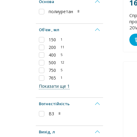
1
Основа
полиуретан
8
Сп
про
20
Об'єм , мл
150
1
200
11
400
5
500
12
750
5
765
1
Показати ще 1
Вогнестійкість
В3
8
Вихід, л