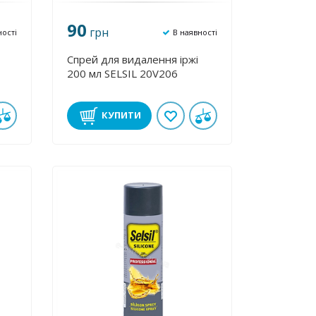
90
грн
ності
В наявності
Спрей для видалення іржі
200 мл SELSIL 20V206
КУПИТИ