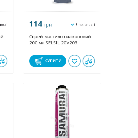
114
грн
ності
В наявності
ий
Спрей-мастило силіконовий
200 мл SELSIL 20V203
КУПИТИ