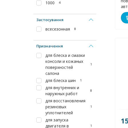
пов
1000
4
авт
20
Застосування
всесезонная
8
Призначення
для блеска и смазки
консоли и кожаных
1
поверхностей
салона
для блеска шин
1
для внутренних и
8
наружных работ
для восстановления
резиновых
1
уплотнителей
1
для запуска
двигателя в
1