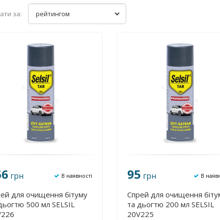
ати за:
рейтингом
66
95
грн
грн
В наявності
В наяв
ей для очищення бітуму
Спрей для очищення біту
дьогтю 500 мл SELSIL
та дьогтю 200 мл SELSIL
V226
20V225