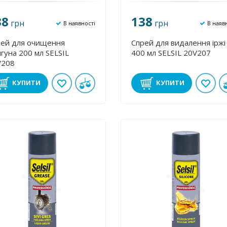
38
138
грн
грн
В наявності
В наяв
рей для очищення
Спрей для видалення іржі
гуна 200 мл SELSIL
400 мл SELSIL 20V207
V208
КУПИТИ
КУПИТИ