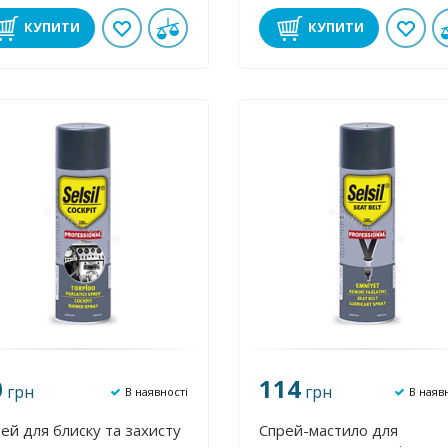
КУПИТИ
КУПИТИ
0
114
грн
грн
В наявності
В наяв
ей для блиску та захисту
Спрей-мастило для