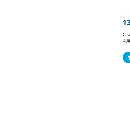
1
Спр
рід