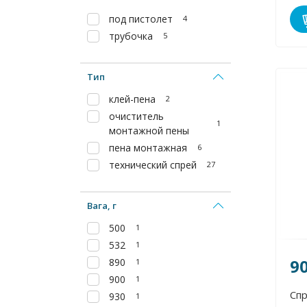
под пистолет
4
трубочка
5
Тип
клей-пена
2
очиститель
1
монтажной пены
пена монтажная
6
технический спрей
27
Вага, г
500
1
532
1
9
890
1
900
1
Спр
930
1