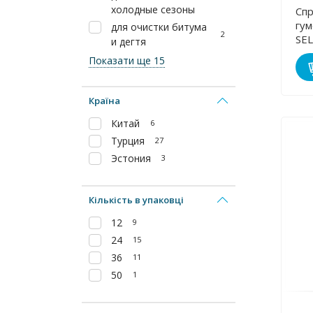
холодные сезоны
Спр
гум
для очистки битума
2
SEL
и дегтя
Показати ще 15
Країна
Китай
6
Турция
27
Эстония
3
Кількість в упаковці
12
9
24
15
36
11
50
1