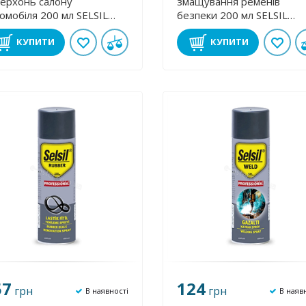
ерхонь салону
змащування ременів
омобіля 200 мл SELSIL
безпеки 200 мл SELSIL
V222
20V220
КУПИТИ
КУПИТИ
57
124
грн
грн
В наявності
В наяв