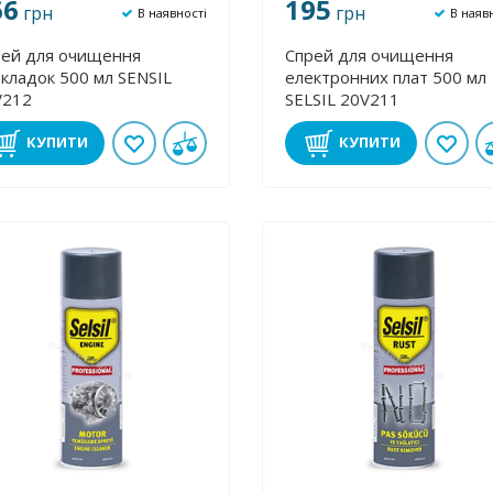
66
195
грн
грн
В наявності
В наяв
рей для очищення
Спрей для очищення
кладок 500 мл SENSIL
електронних плат 500 мл
V212
SELSIL 20V211
КУПИТИ
КУПИТИ