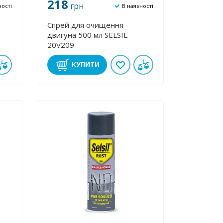
218
грн
ності
В наявності
Спрей для очищення
двигуна 500 мл SELSIL
20V209
КУПИТИ