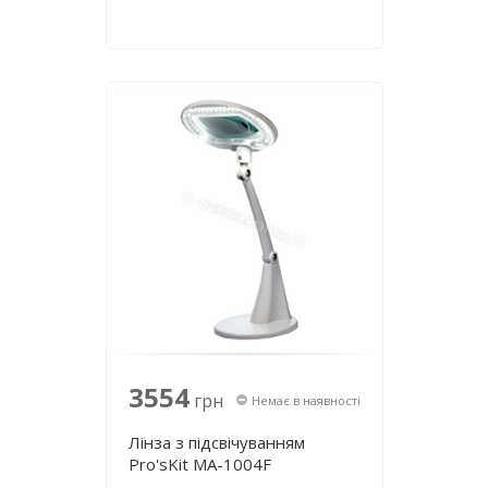
3554
грн
Немає в наявності
Лінза з підсвічуванням
Pro'sKit MA-1004F