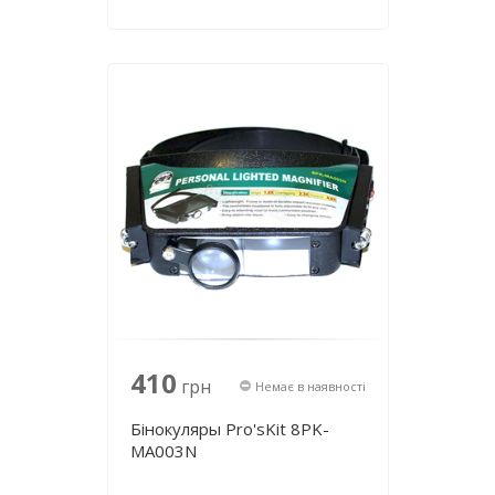
410
грн
Немає в наявності
Бінокуляры Pro'sKit 8PK-
MA003N