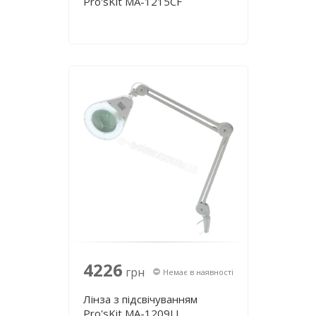
Pro'sKit MA-1215CF
4226
грн
Немає в наявності
Лінза з підсвічуванням
Pro'sKit MA-1209LI