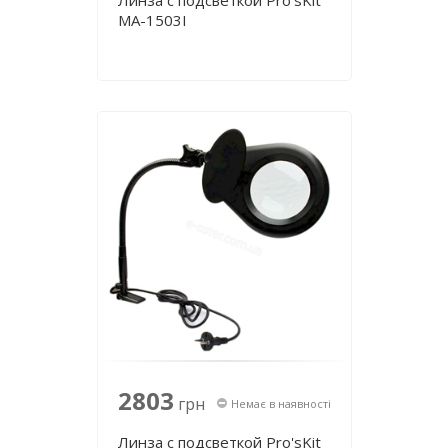
Линза с подсветкой Pro'sKit
MA-1503I
2803
грн
Немає в наявності
Линза с подсветкой Pro'sKit