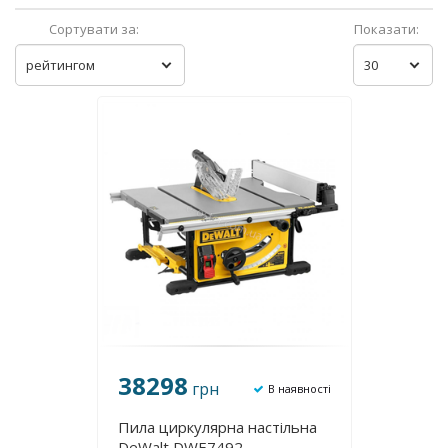
Сортувати за:
Показати:
рейтингом
30
38298
грн
В наявності
Пила циркулярна настільна
DeWalt DWE7492