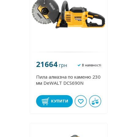
21664
грн
В наявності
Пила алмазна по каменю 230
мм DeWALT DCS690N
КУПИТИ