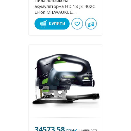
Пила лобзикова
акумуляторна HD 18 JS-402С
Li-lon MILWAUKEE
4933441405
КУПИТИ
34573.58
грн
В наявності