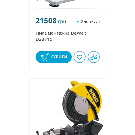
21508
грн
В наявності
Пила монтажна DeWalt
D28715
КУПИТИ