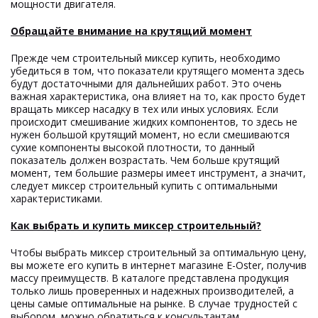
мощности двигателя.
Обращайте внимание на крутящий момент
Прежде чем строительный миксер купить, необходимо
убедиться в том, что показатели крутящего момента здесь
будут достаточными для дальнейших работ. Это очень
важная характеристика, она влияет на то, как просто будет
вращать миксер насадку в тех или иных условиях. Если
происходит смешивание жидких компонентов, то здесь не
нужен большой крутящий момент, но если смешиваются
сухие компоненты высокой плотности, то данный
показатель должен возрастать. Чем больше крутящий
момент, тем большие размеры имеет инструмент, а значит,
следует миксер строительный купить с оптимальными
характеристиками.
Как выбрать и купить миксер строительный?
Чтобы выбрать миксер строительный за оптимальную цену,
вы можете его купить в интернет магазине E-Oster, получив
массу преимуществ. В каталоге представлена продукция
только лишь проверенных и надежных производителей, а
цены самые оптимальные на рынке. В случае трудностей с
выбором, можно обратиться к консультантам,