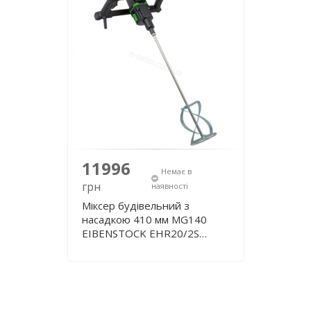
11996
Немає в
грн
наявності
Міксер будівельний з
насадкою 410 мм MG140
EIBENSTOCK EHR20/2S
0771A000