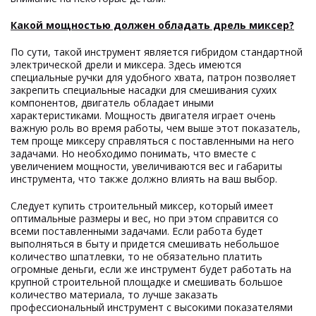
Какой мощностью должен обладать дрель миксер?
По сути, такой инструмент является гибридом стандартной
электрической дрели и миксера. Здесь имеются
специальные ручки для удобного хвата, патрон позволяет
закрепить специальные насадки для смешивания сухих
компонентов, двигатель обладает иными
характеристиками. Мощность двигателя играет очень
важную роль во время работы, чем выше этот показатель,
тем проще миксеру справляться с поставленными на него
задачами. Но необходимо понимать, что вместе с
увеличением мощности, увеличиваются вес и габариты
инструмента, что также должно влиять на ваш выбор.
Следует купить строительный миксер, который имеет
оптимальные размеры и вес, но при этом справится со
всеми поставленными задачами. Если работа будет
выполняться в быту и придется смешивать небольшое
количество шпатлевки, то не обязательно платить
огромные деньги, если же инструмент будет работать на
крупной строительной площадке и смешивать большое
количество материала, то лучше заказать
профессиональный инструмент с высокими показателями