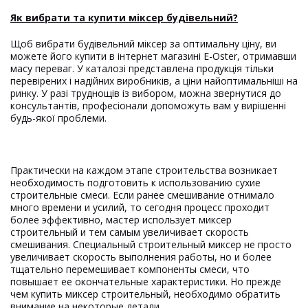
Як вибрати та купити міксер будівельний?
Щоб вибрати будівельний міксер за оптимальну ціну, ви
можете його купити в інтернет магазині E-Oster, отримавши
масу переваг. У каталозі представлена ​​продукція тільки
перевірених і надійних виробників, а ціни найоптимальніші на
ринку. У разі труднощів із вибором, можна звернутися до
консультантів, професіонали допоможуть вам у вирішенні
будь-якої проблеми.
Практически на каждом этапе строительства возникает
необходимость подготовить к использованию сухие
строительные смеси. Если ранее смешивание отнимало
много времени и усилий, то сегодня процесс проходит
более эффективно, мастер использует миксер
строительный и тем самым увеличивает скорость
смешивания. Специальный строительный миксер не просто
увеличивает скорость выполнения работы, но и более
тщательно перемешивает компоненты смеси, что
повышает ее окончательные характеристики. Но прежде
чем купить миксер строительный, необходимо обратить
внимание на некоторые детали.