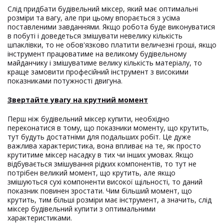
Слід придбати будівельний міксер, який має оптимальні
розміри та вагу, але при цьому впорається з усіма
поставленими завданнями. Якщо робота буде виконуватися
в побуті і доведеться змішувати невелику кількість
шпаклівки, то не обов'язково платити величезні гроші, якщо
інструмент працюватиме на великому будівельному
майданчику і змішуватиме велику кількість матеріалу, то
краще замовити професійний інструмент з високими
показниками потужності двигуна.
Звертайте увагу на крутний момент
Перш ніж будівельний міксер купити, необхідно
переконатися в тому, що показники моменту, що крутить,
тут будуть достатніми для подальших робіт. Це дуже
важлива характеристика, вона впливає на те, як просто
крутитиме міксер насадку в тих чи інших умовах. Якщо
відбувається змішування рідких компонентів, то тут не
потрібен великий момент, що крутить, але якщо
змішуються сухі компоненти високої щільності, то даний
показник повинен зростати. Чим більший момент, що
крутить, тим більші розміри має інструмент, а значить, слід
міксер будівельний купити з оптимальними
характеристиками.