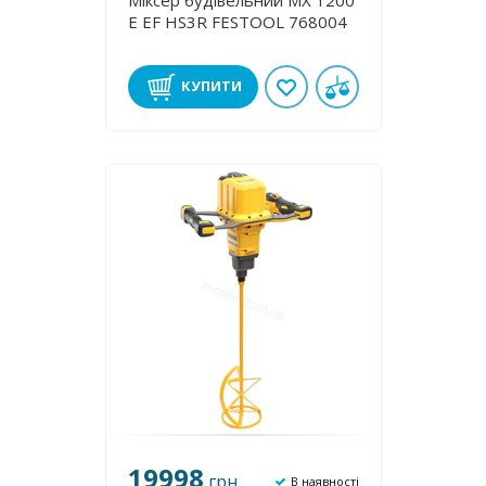
Міксер будівельний MX 1200
E EF HS3R FESTOOL 768004
КУПИТИ
19998
грн
В наявності