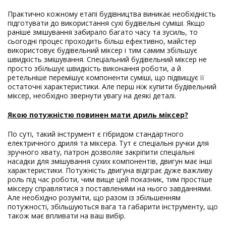
Практично кожному етапі будівництва виникає необхідність
підготувати до використання сухі будівельні суміші. Якщо
раніше змішування забирало багато часу та зусиль, то
сьогодні процес проходить більш ефективно, майстер
використовує будівельний міксер і тим самим збільшує
швидкість змішування. Спеціальний будівельний міксер не
просто збільшує швидкість виконання роботи, а й
ретельніше перемішує компоненти суміші, що підвищує її
остаточні характеристики. Але перш ніж купити будівельний
міксер, необхідно звернути увагу на деякі деталі.
Якою потужністю повинен мати дриль міксер?
По суті, такий інструмент є гібридом стандартного
електричного дриля та міксера. Тут є спеціальні ручки для
зручного хвату, патрон дозволяє закріпити спеціальні
насадки для змішування сухих компонентів, двигун має інші
характеристики. Потужність двигуна відіграє дуже важливу
роль під час роботи, чим вище цей показник, тим простіше
міксеру справлятися з поставленими на нього завданнями.
Але необхідно розуміти, що разом із збільшенням
потужності, збільшуються вага та габарити інструменту, що
також має впливати на ваш вибір.