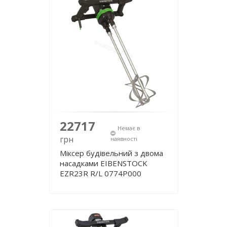
22717
Немає в
грн
наявності
Міксер будівельний з двома
насадками EIBENSTOCK
EZR23R R/L 0774P000