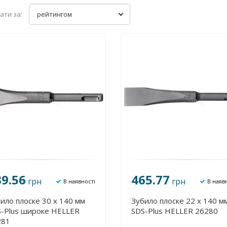
ати за:
рейтингом
39.56
465.77
грн
грн
В наявності
В наяв
ило плоске 30 х 140 мм
Зубило плоске 22 х 140 м
-Plus широке HELLER
SDS-Plus HELLER 26280
281