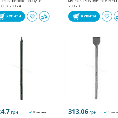
-Plus широке загнуте
мм SDS-Plus зубчате HEL
LLER 23374
23373
КУПИТИ
КУПИТИ
4.7
313.06
грн
грн
В наявності
В наяв