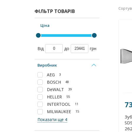
Сортув
ФІЛЬТР ТОВАРІВ
Ціна
Від
до
грн
Виробник
AEG
3
BOSCH
48
DeWALT
39
HELLER
55
7
INTERTOOL
11
MILWAUKEE
15
Зуб
Показати ще 4
SDS
26