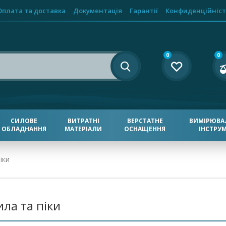
Оплата та доставка
Документація
Гарантії
Конфиденційніст
0
0
СИЛОВЕ
ВИТРАТНІ
ВЕРСТАТНЕ
ВИМІРЮВА
ОБЛАДНАННЯ
МАТЕРІАЛИ
ОСНАЩЕННЯ
ІНСТРУ
іки
ила та піки