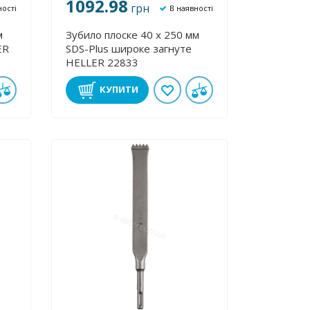
1092.98
грн
ності
В наявності
м
Зубило плоске 40 х 250 мм
ER
SDS-Plus широке загнуте
HELLER 22833
КУПИТИ