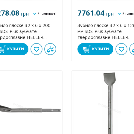
278.08
7761.04
грн
грн
В наявності
В наяв
ило плоске 32 х 6 х 200
Зубило плоске 32 х 6 х 12
SDS-Plus зубчате
мм SDS-Plus зубчате
ердосплавне HELLER
твердосплавне HELLER
772
19771
КУПИТИ
КУПИТИ