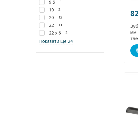
9,5
1
10
2
8
20
12
22
11
Зуб
мм 
22 х 6
2
тв
Показати ще 24
19