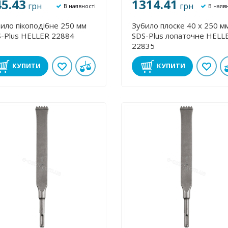
45.43
1314.41
грн
грн
В наявності
В наяв
ило пікоподібне 250 мм
Зубило плоске 40 х 250 м
-Plus HELLER 22884
SDS-Plus лопаточне HELL
22835
КУПИТИ
КУПИТИ