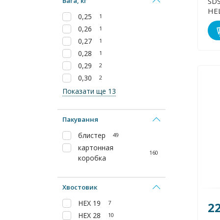
Вага, кг
SDS
HE
0,25
1
0,26
1
0,27
1
0,28
1
0,29
2
0,30
2
Показати ще 13
Пакування
блистер
49
картонная
160
коробка
Хвостовик
HEX 19
7
22
HEX 28
10