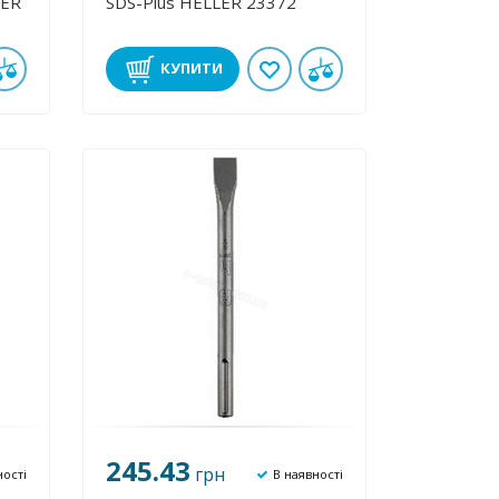
LER
SDS-Plus HELLER 23372
КУПИТИ
245.43
грн
ності
В наявності