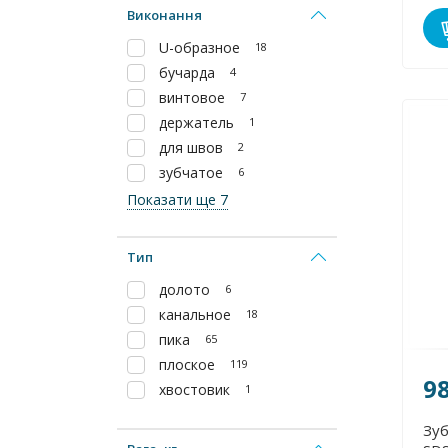
Виконання
U-образное
18
бучарда
4
винтовое
7
держатель
1
для швов
2
зубчатое
6
Показати ще 7
Тип
долото
6
канальное
18
пика
65
плоское
119
9
хвостовик
1
Зуб