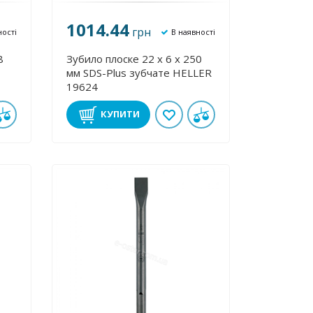
1014.44
грн
ності
В наявності
8
Зубило плоске 22 х 6 х 250
мм SDS-Plus зубчате HELLER
19624
КУПИТИ