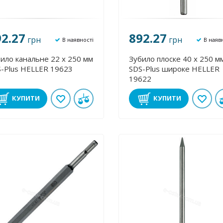
92.27
892.27
грн
грн
В наявності
В наяв
ило канальне 22 х 250 мм
Зубило плоске 40 х 250 м
-Plus HELLER 19623
SDS-Plus широке HELLER
19622
КУПИТИ
КУПИТИ