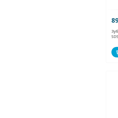
8
Зуб
SDS