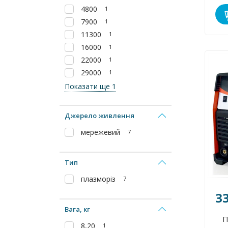
4800
1
7900
1
11300
1
16000
1
22000
1
29000
1
Показати ще 1
Джерело живлення
мережевий
7
Тип
плазморіз
7
3
Вага, кг
П
8,20
1