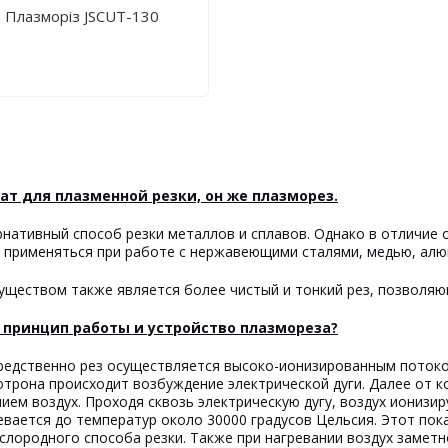
Плазморіз JSCUT-130
ат для плазменной резки, он же плазморез.
нативный способ резки металлов и сплавов. Однако в отличие 
 применяться при работе с нержавеющими сталями, медью, алю
уществом также является более чистый и тонкий рез, позволяю
 принцип работы и устройство плазмореза?
редственно рез осуществляется высоко-ионизированным потоком
трона происходит возбуждение электрической дуги. Далее от к
ием воздух. Проходя сквозь электрическую дугу, воздух ионизи
евается до температур около 30000 градусов Цельсия. Этот пок
слородного способа резки. Также при нагревании воздух заметн