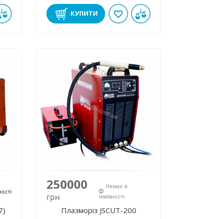
КУПИТИ
250000
Немає в
ності
грн
наявності
7)
Плазморіз JSCUT-200