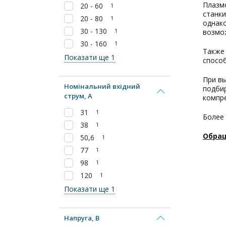
Плазм
20 - 60
1
станки
20 - 80
1
однако
30 - 130
1
возмо
30 - 160
1
Также 
Показати ще 1
спосо
При в
Номінальний вхідний
подби
струм, А
компре
31
1
Более 
38
1
Обращ
50,6
1
77
1
98
1
120
1
Показати ще 1
Напруга, В