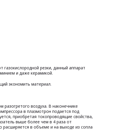
от газокислородной резки, данный аппарат
минием и даже керамикой.
щий экономить материал.
 разогретого воздуха. В наконечнике
омпрессора в плазмотрон подается под
руется, приобретая токопроводящие свойства,
азатель выше более чем в 4 раза от
о расширяется в объеме и на выходе из сопла