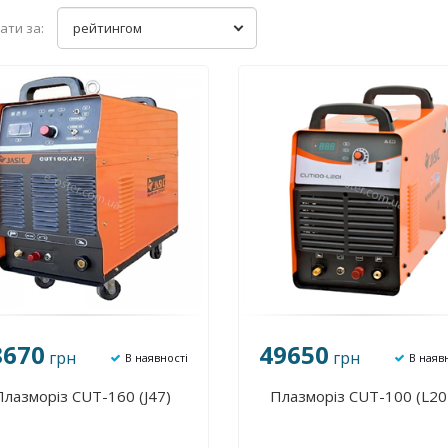
ати за:
рейтингом
8670
49650
грн
грн
В наявності
В наяв
Плазморіз CUT-160 (J47)
Плазморіз CUT-100 (L20