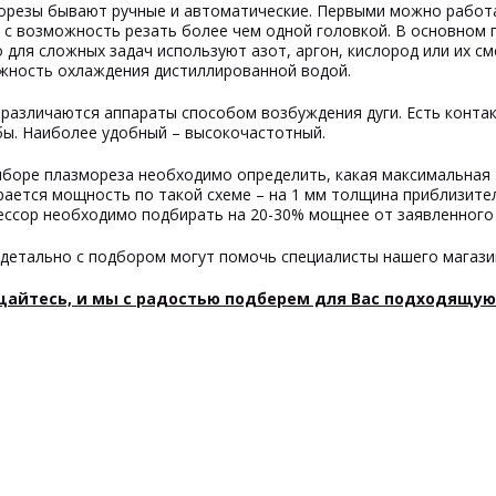
орезы бывают ручные и автоматические. Первыми можно работ
 с возможность резать более чем одной головкой. В основном
 для сложных задач используют азот, аргон, кислород или их с
жность охлаждения дистиллированной водой.
различаются аппараты способом возбуждения дуги. Есть конта
бы. Наиболее удобный – высокочастотный.
ыборе плазмореза необходимо определить, какая максимальная 
рается мощность по такой схеме – на 1 мм толщина приблизите
ссор необходимо подбирать на 20-30% мощнее от заявленного 
детально с подбором могут помочь специалисты нашего магази
айтесь, и мы с радостью подберем для Вас подходящую