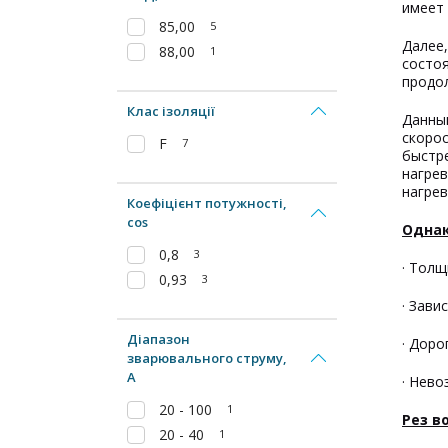
имеет 
85,00
5
Далее,
88,00
1
состоя
продо
Клас ізоляції
Данны
скорос
F
7
быстре
нагрев
нагрев
Коефіцієнт потужності,
cos
Однак
0,8
3
· Толщ
0,93
3
· Зави
Діапазон
· Доро
зварювального струму,
А
· Нево
20 - 100
1
Рез в
20 - 40
1