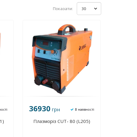
Показати:
30
36930
грн
ності
В наявності
1)
Плазморіз CUT- 80 (L205)