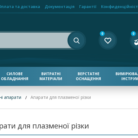
Оплата та доставка
Документація
Гарантії
Конфиденційніст
0
0
СИЛОВЕ
ВИТРАТНІ
ВЕРСТАТНЕ
ВИМІРЮВА
ОБЛАДНАННЯ
МАТЕРІАЛИ
ОСНАЩЕННЯ
ІНСТРУ
і апарати
Апарати для плазменої різки
рати для плазменої різки