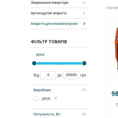
Зварювальні інвертори
Сортув
Аргонодугові апарати
Апарати для плазменої різки
ФІЛЬТР ТОВАРІВ
Ціна
Від
до
грн
Виробник
9
JASIC
7
Потужність, Вт