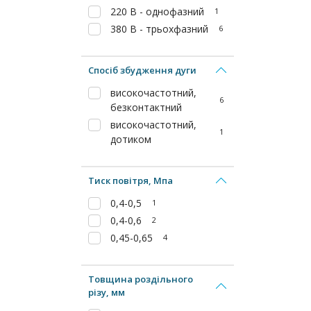
220 В - однофазний
1
380 В - трьохфазний
6
Спосіб збудження дуги
високочастотний,
6
безконтактний
високочастотний,
1
дотиком
Тиск повітря, Мпа
0,4-0,5
1
0,4-0,6
2
0,45-0,65
4
Товщина роздільного
різу, мм