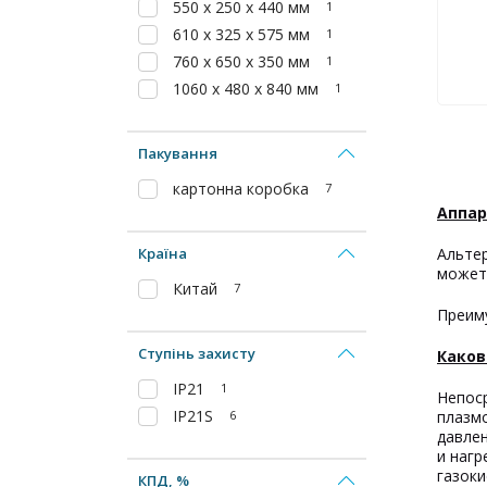
550 x 250 x 440 мм
1
610 x 325 x 575 мм
1
760 х 650 х 350 мм
1
1060 х 480 х 840 мм
1
Пакування
картонна коробка
7
Аппар
Країна
Альтер
может
Китай
7
Преим
Ступінь захисту
Каков
IP21
1
Непос
IP21S
плазмо
6
давлен
и нагр
газоки
КПД, %