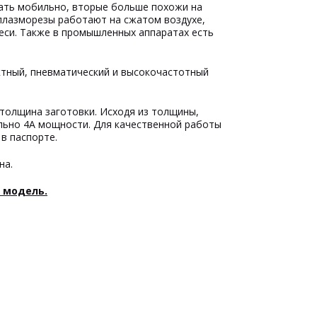
ать мобильно, вторые больше похожи на
 плазморезы работают на сжатом воздухе,
меси. Также в промышленных аппаратах есть
ктный, пневматический и высокочастотный
толщина заготовки. Исходя из толщины,
льно 4А мощности. Для качественной работы
в паспорте.
на.
 модель.