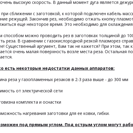
очень высокую скорость. В данный момент дуга является дежур
 при сближении с заготовкой, к которой подключен кабель масс
ние режущей. Закончив рез, необходимо отжать кнопку плазмот
лжиться еще некоторое время. Это необходимо для охлаждения 
м способом можно проводить рез в заготовках толщиной до 10
ть реза. В сравнении с газокислородной резкой плазморез справ
е! Существенный аргумент, Вам так не кажется? При этом, так 
ается очень малая поверхность возле места реза. Остальная по
ается.
о есть некоторые недостатки данных аппаратов:
ина реза у газопламенных резаков в 2-3 раза выше - до 300 мм
симость от электрической сети
говизна комплекта и оснастки
зможность нагревания заготовки для ее ковки, гибки.
озможен под прямым углом. Под острым углом могут раб