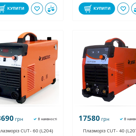
КУПИТИ
КУПИТИ
3690
17580
грн
грн
В наявності
В наяв
лазморіз CUT- 60 (L204)
Плазморіз CUT- 40 (L20