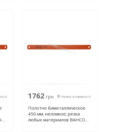
1762
грн
ності
Немає в наявності
е
Полотно биметаллическое
450 мм; неломкое; резка
O
любых материалов BAHCO
3809-450-38-2.00-4