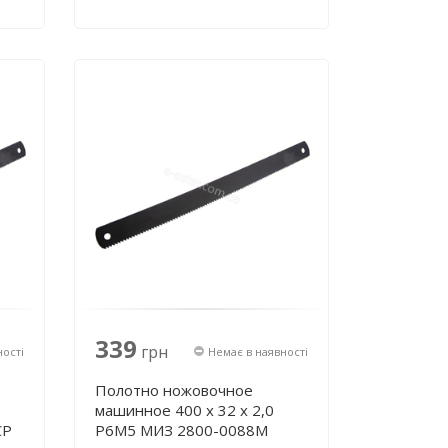
339
грн
ності
Немає в наявності
Полотно ножовочное
машинное 400 х 32 х 2,0
СР
Р6М5 МИЗ 2800-0088М