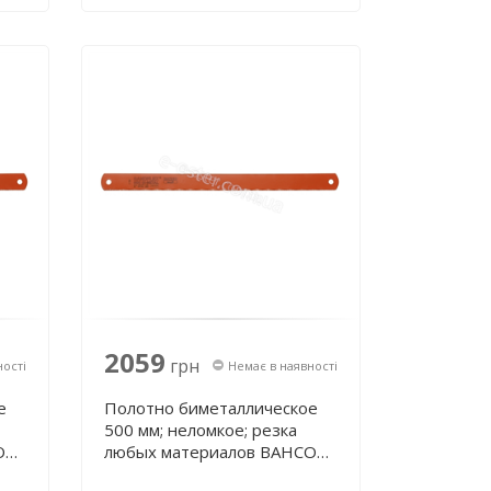
2059
грн
ності
Немає в наявності
е
Полотно биметаллическое
500 мм; неломкое; резка
O
любых материалов BAHCO
3809-500-38-2.00-4