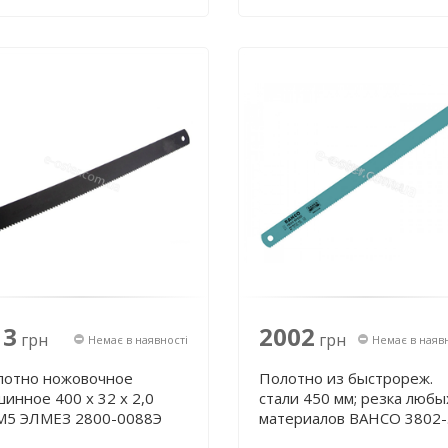
13
2002
грн
грн
Немає в наявності
Немає в наяв
лотно ножовочное
Полотно из быстрореж.
инное 400 х 32 х 2,0
стали 450 мм; резка любых
М5 ЭЛМЕЗ 2800-0088Э
материалов BAHCO 3802-
450-38-2.00-4