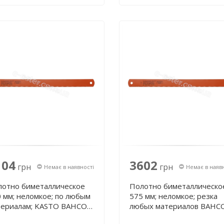
104
3602
грн
грн
Немає в наявності
Немає в наяв
лотно биметаллическое
Полотно биметаллическо
 мм; неломкое; по любым
575 мм; неломкое; резка
териалам; KASTO BAHCO
любых материалов BAHC
9-650-50-2.50-3-K
3809-575-50-2.50-6