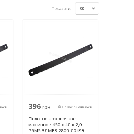
Показати:
30
396
грн
ності
Немає в наявності
Полотно ножовочное
машинное 450 х 40 х 2,0
Р6М5 ЭЛМЕЗ 2800-0049Э