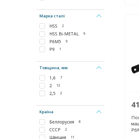
Марка сталі
HSS
2
HSS Bi-METAL
9
Р6М5
9
Р9
1
Товщина, мм
1,6
7
2
12
2,5
2
4
Країна
По
Беллорусия
8
маш
СССР
Р6
2
Швеция
11