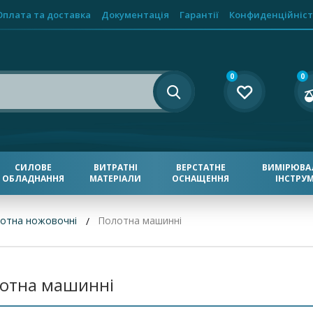
Оплата та доставка
Документація
Гарантії
Конфиденційніст
0
0
СИЛОВЕ
ВИТРАТНІ
ВЕРСТАТНЕ
ВИМІРЮВА
ОБЛАДНАННЯ
МАТЕРІАЛИ
ОСНАЩЕННЯ
ІНСТРУ
отна ножовочні
Полотна машинні
отна машинні