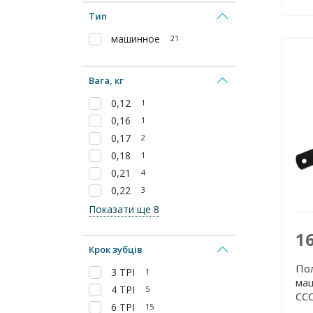
Тип
машинное
21
Вага, кг
0,12
1
0,16
1
0,17
2
0,18
1
0,21
4
0,22
3
Показати ще 8
1
Крок зубців
По
3 TPI
1
маш
4 TPI
5
СС
6 TPI
15