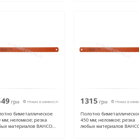
549
1315
грн
грн
Немає в наявності
Немає в наяв
лотно биметаллическое
Полотно биметаллическо
 мм; неломкое; резка
450 мм; неломкое; резка
бых материалов BAHCO
любых материалов BAHC
9-450-32-2.00-6
3809-450-32-1.60-6