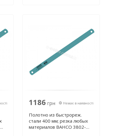
1186
грн
ності
Немає в наявності
Полотно из быстрореж.
стали 400 мм; резка любых
материалов BAHCO 3802-
400-32-1.60-4