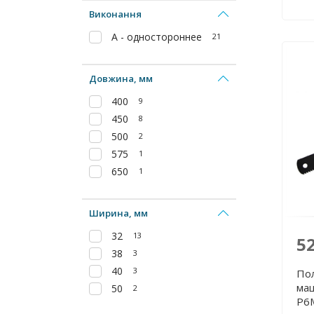
Виконання
А - одностороннее
21
Довжина, мм
400
9
450
8
500
2
575
1
650
1
Ширина, мм
32
13
5
38
3
40
3
По
маш
50
2
Р6