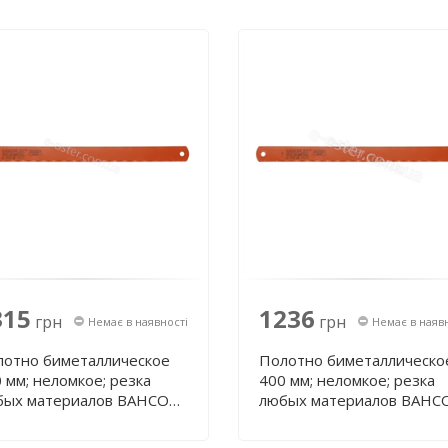
315
1236
грн
грн
Немає в наявності
Немає в наяв
лотно биметаллическое
Полотно биметаллическо
 мм; неломкое; резка
400 мм; неломкое; резка
бых материалов BAHCO
любых материалов BAHC
9-450-32-1.60-4
3809-400-32-2.00-6