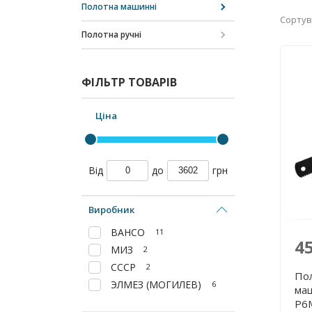
Полотна машинні
Сортув
Полотна ручні
ФІЛЬТР ТОВАРІВ
Ціна
Від
до
грн
Виробник
BAHCO
11
4
МИЗ
2
СССР
2
По
ЭЛМЕЗ (МОГИЛЕВ)
6
маш
Р6