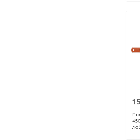
1
По
450
лю
380