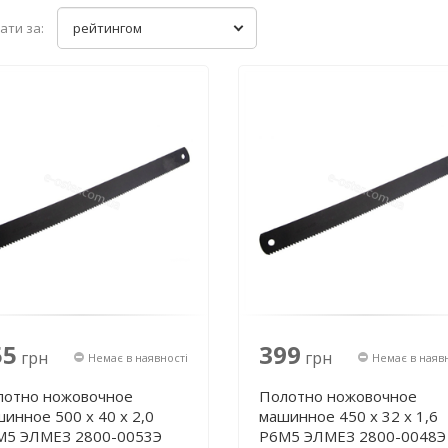
ати за:
рейтингом
55
399
грн
грн
Немає в наявності
Немає в наяв
лотно ножовочное
Полотно ножовочное
инное 500 х 40 х 2,0
машинное 450 х 32 х 1,6
М5 ЭЛМЕЗ 2800-0053Э
Р6М5 ЭЛМЕЗ 2800-0048Э