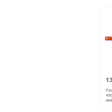
1
По
450
лю
380