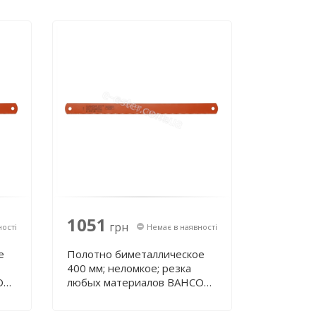
1051
грн
ності
Немає в наявності
е
Полотно биметаллическое
400 мм; неломкое; резка
O
любых материалов BAHCO
3809-400-32-1.60-6