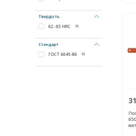
Твердість
62 -65 HRC
10
Стандарт
ГОСТ 6645-86
10
3
По
650
ма
380