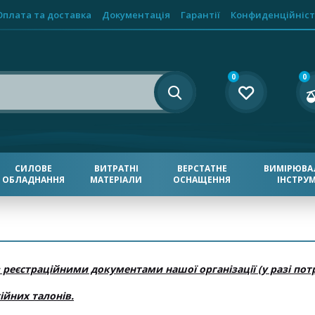
Оплата та доставка
Документація
Гарантії
Конфиденційніст
0
0
СИЛОВЕ
ВИТРАТНІ
ВЕРСТАТНЕ
ВИМІРЮВА
ОБЛАДНАННЯ
МАТЕРІАЛИ
ОСНАЩЕННЯ
ІНСТРУ
 реєстраційними документами нашої організації (у разі пот
ійних талонів.