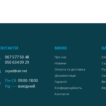
ОНТАКТИ
МЕНЮ
К
067 577 50 48
Про нас
Ел
050 634 09 29
Новини
Са
Оплата та доставка
Ру
zvyad@ukr.net
Документація
Си
Пн-Сб
09:00-18:00
Гарантії
Ви
Нд ----
вихідний
Конфиденційність
Ве
Контакти