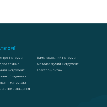
АТЕГОРІЇ
ектро-інструмент
Вимірювальний інструмент
дова техніка
Металоріжучий інструмент
чний інструмент
Електро-монтаж
лове обладнання
тратні матеріали
рстатне оснащення