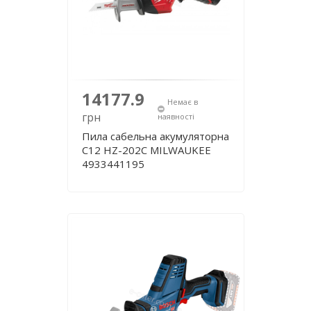
14177.9
Немає в
грн
наявності
Пила сабельна акумуляторна
C12 HZ-202С MILWAUKEE
4933441195