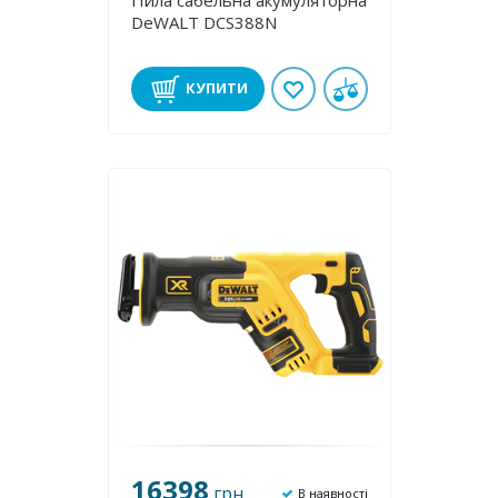
Пила сабельна акумуляторна
DeWALT DCS388N
КУПИТИ
16398
грн
В наявності