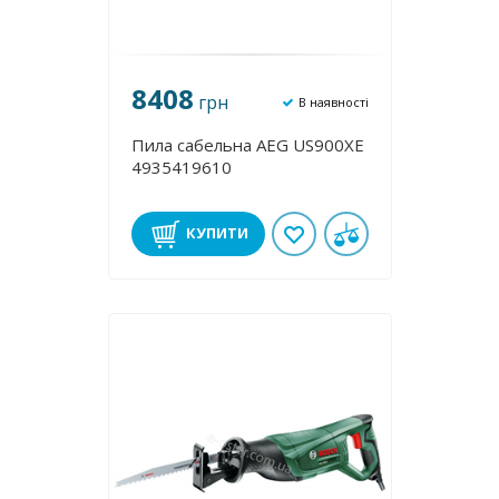
8408
грн
В наявності
Пила сабельна AEG US900XE
4935419610
КУПИТИ