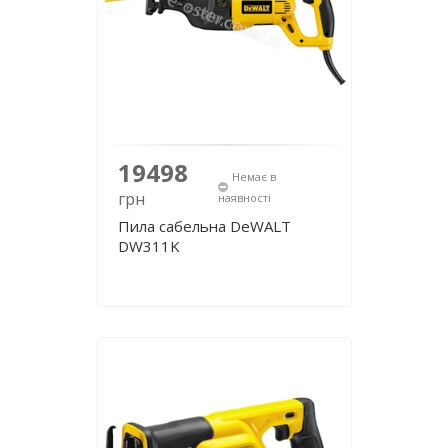
19498
Немає в
грн
наявності
Пила сабельна DeWALT
DW311K