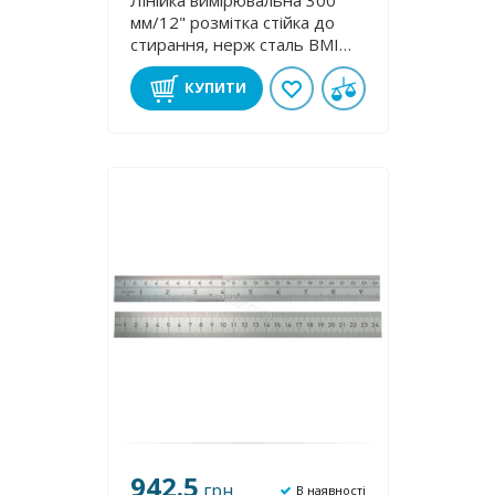
Лінійка вимірювальна 300
мм/12" розмітка стійка до
стирання, нерж сталь BMI
966138R
КУПИТИ
942.5
грн
В наявності