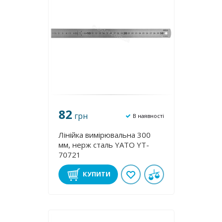
82
грн
В наявності
Лінійка вимірювальна 300
мм, нерж cталь YATO YT-
70721
КУПИТИ