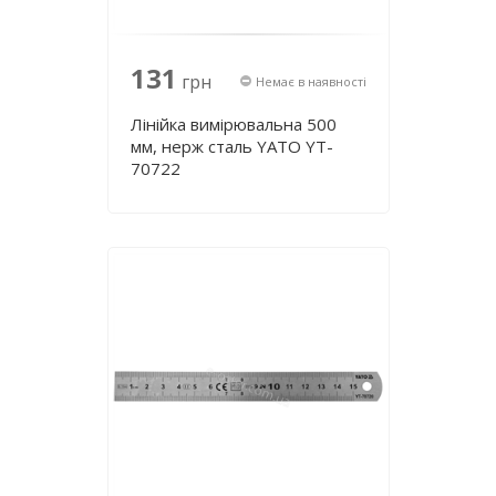
131
грн
Немає в наявності
Лінійка вимірювальна 500
мм, нерж cталь YATO YT-
70722