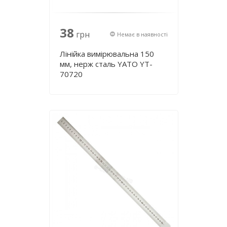
38
грн
Немає в наявності
Лінійка вимірювальна 150
мм, нерж cталь YATO YT-
70720