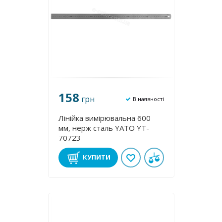
158
грн
В наявності
Лінійка вимірювальна 600
мм, нерж cталь YATO YT-
70723
КУПИТИ