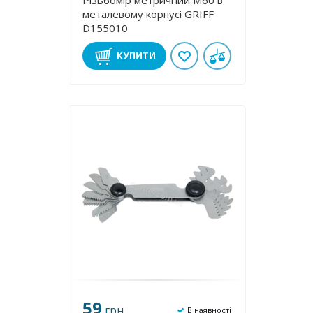
Різьбомір метричний М60 в
металевому корпусі GRIFF
D155010
КУПИТИ
59
грн
В наявності