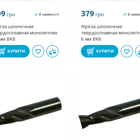
09
379
грн
грн
В наявності
В наяв
еза шпоночная
Фреза шпоночная
рдосплавная монолитная
твердосплавная монолит
мм ВК8
8 мм ВК8
КУПИТИ
КУПИТИ