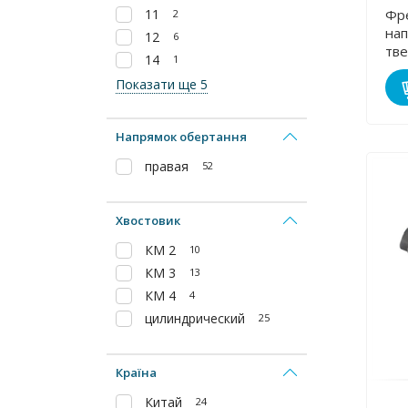
11
Фр
2
на
12
6
тв
14
1
пла
Показати ще 5
Напрямок обертання
правая
52
Хвостовик
КМ 2
10
КМ 3
13
КМ 4
4
цилиндрический
25
Країна
Китай
24