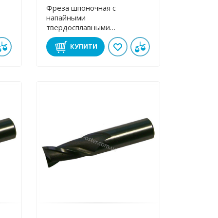
Фреза шпоночная с
напайными
твердосплавными
К10
пластинами 16 мм к/х ВК8
КУПИТИ