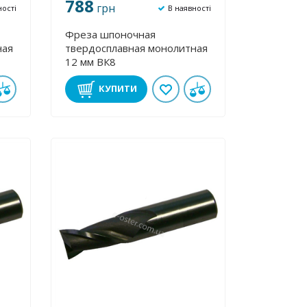
788
грн
ності
В наявності
Фреза шпоночная
ная
твердосплавная монолитная
12 мм ВК8
КУПИТИ