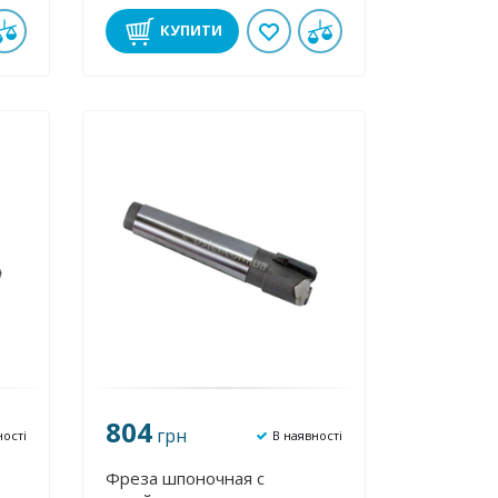
пластинами 24 мм к/х ВК8
КУПИТИ
804
грн
ності
В наявності
Фреза шпоночная с