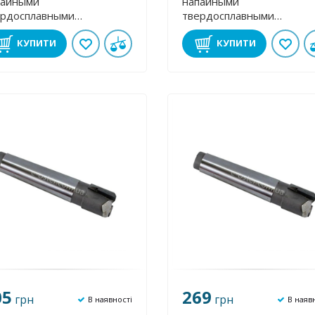
пайными
напайными
ердосплавными
твердосплавными
стинами 40 мм к/х Т5К10
пластинами 40 мм к/х ВК8
КУПИТИ
КУПИТИ
05
269
грн
грн
В наявності
В наяв