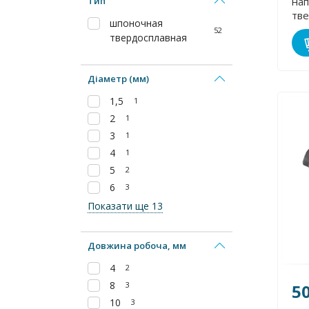
Тип
на
тв
шпоночная
пла
52
твердосплавная
Діаметр (мм)
1,5
1
2
1
3
1
4
1
5
2
6
3
Показати ще 13
Довжина робоча, мм
4
2
8
3
5
10
3