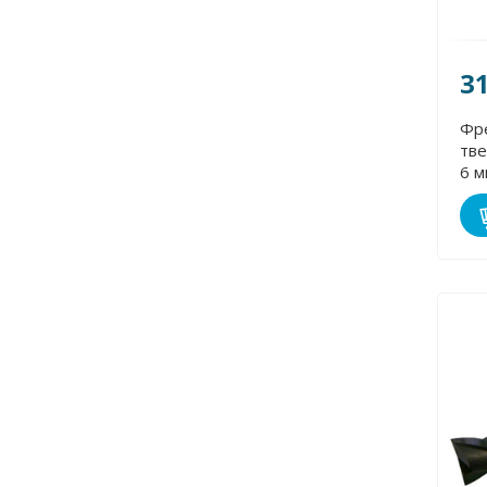
3
Фр
тве
6 м