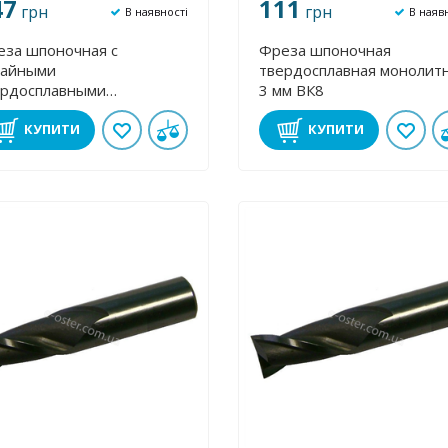
47
111
грн
грн
В наявності
В наяв
еза шпоночная с
Фреза шпоночная
пайными
твердосплавная монолит
ердосплавными
3 мм ВК8
стинами 12 мм к/х ВК8
КУПИТИ
КУПИТИ