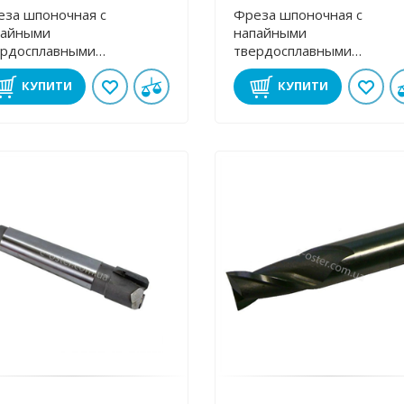
еза шпоночная с
Фреза шпоночная с
пайными
напайными
ердосплавными
твердосплавными
стинами 25 мм к/х ВК8
пластинами 22 мм к/х Т5
КУПИТИ
КУПИТИ