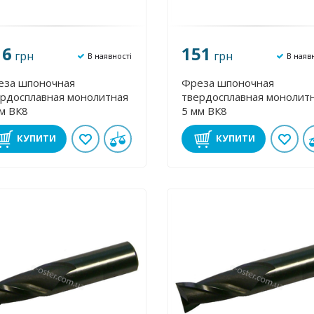
16
151
грн
грн
В наявності
В наяв
еза шпоночная
Фреза шпоночная
рдосплавная монолитная
твердосплавная монолит
м ВК8
5 мм ВК8
КУПИТИ
КУПИТИ