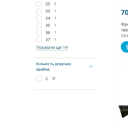
25
2
7
33
1
34
1
Фр
35
1
тве
36
1
10 
37
1
Показати ще 14
Кількість ріжучих
крайок
2
52