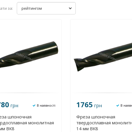
ати за:
рейтингом
780
1765
грн
грн
В наявності
В наяв
еза шпоночная
Фреза шпоночная
рдосплавная монолитная
твердосплавная монолит
мм ВК8
14 мм ВК8