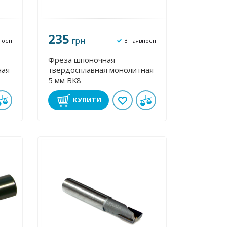
235
грн
ності
В наявності
Фреза шпоночная
ная
твердосплавная монолитная
5 мм ВК8
КУПИТИ