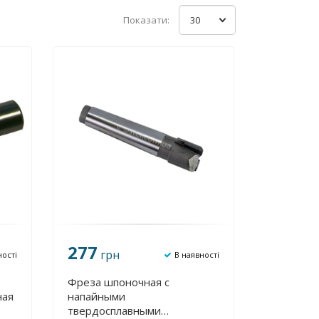
Показати:
30
277
грн
ності
В наявності
Фреза шпоночная с
ная
напайными
твердосплавными