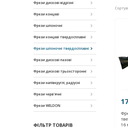
Фрези дискові відрізні
Сортув
Фрези концеві
Фрези шпоночні
Фрези концеві твердосплавні
Фрези шпоночні твердосплавні
Фрези дискові пазові
Фрези дискові трьохсторонні
Фрези напівкруглі, радіусні
Фрези черв'ячні
1
Фрези WELDON
Фр
тве
16 
ФІЛЬТР ТОВАРІВ