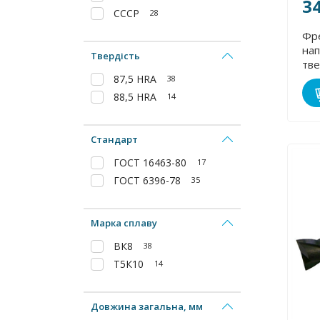
3
СССР
28
Фр
на
Твердість
тв
пла
87,5 HRA
38
88,5 HRA
14
Стандарт
ГОСТ 16463-80
17
ГОСТ 6396-78
35
Марка сплаву
ВК8
38
Т5К10
14
Довжина загальна, мм