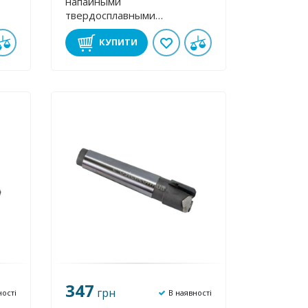
напайными
твердосплавными
пластинами 36 мм к/х ВК8
КУПИТИ
347
грн
ності
В наявності