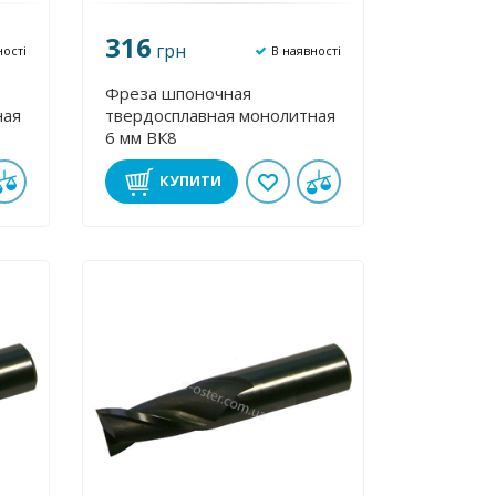
316
грн
ності
В наявності
Фреза шпоночная
ная
твердосплавная монолитная
6 мм ВК8
КУПИТИ