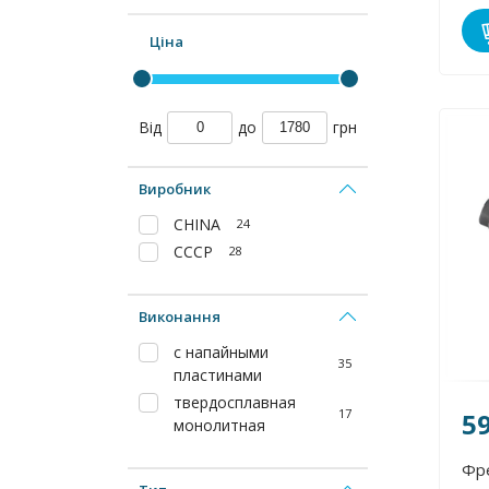
Ціна
Від
до
грн
Виробник
CHINA
24
СССР
28
Виконання
с напайными
35
пластинами
твердосплавная
17
5
монолитная
Фр