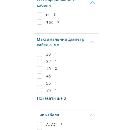
кабеля
ні
6
так
3
Максимальний діаметр
кабелю, мм
30
1
32
1
40
2
45
1
55
1
70
1
Показати ще 2
Тип кабеля
А, АС
1