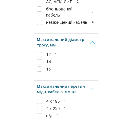
АС, АСК, СИП
2
броньований
2
кабель
незахищений кабель
4
Максимальний діаметр
тросу, мм
12
1
14
1
16
1
Максимальний перетин
мідн. кабелю, мм. кв.
4 х 185
1
4 х 250
1
н/д
4