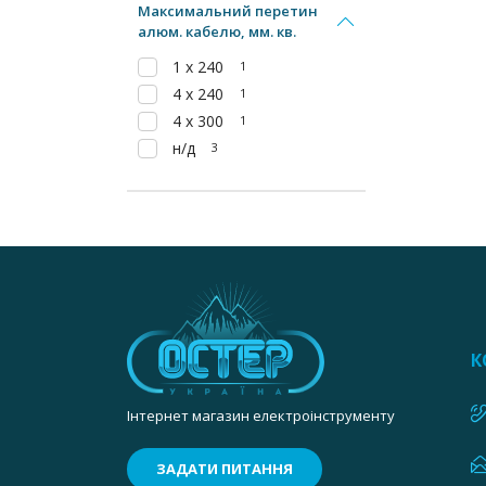
Максимальний перетин
алюм. кабелю, мм. кв.
1 х 240
1
4 х 240
1
4 х 300
1
н/д
3
К
Інтернет магазин електроінструменту
ЗАДАТИ ПИТАННЯ