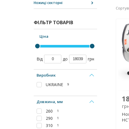
Ножиці секторні
Сортув
ФІЛЬТР ТОВАРІВ
Ціна
Від
до
грн
Виробник
UKRAINE
9
1
Довжина, мм
гр
260
1
Нож
290
1
НС
310
1