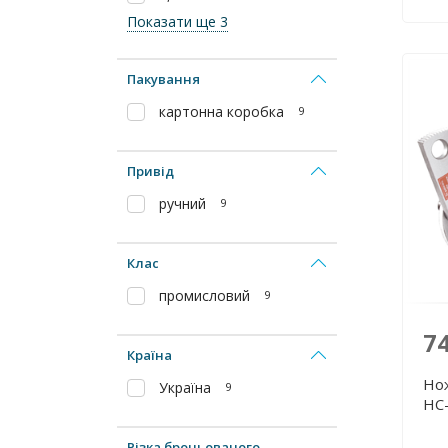
Показати ще 3
Пакування
картонна коробка
9
Привід
ручний
9
Клас
промисловий
9
7
Країна
Нож
Україна
9
НС
Різка броньованого