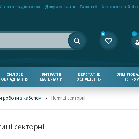
Оплата та доставка
Документація
Гарантії
Конфиденційніст
0
0
СИЛОВЕ
ВИТРАТНІ
ВЕРСТАТНЕ
ВИМІРЮВА
ОБЛАДНАННЯ
МАТЕРІАЛИ
ОСНАЩЕННЯ
ІНСТРУ
я роботи з кабелем
Ножиці секторні
иці секторні