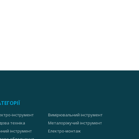
АТЕГОРІЇ
ектро-інструмент
Вимірювальний інструмент
дова техніка
Металоріжучий інструмент
чний інструмент
Електро-монтаж
лове обладнання