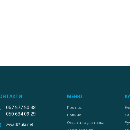
ОНТАКТИ
МЕНЮ
К
067 577 50 48
Про нас
Ел
050 634 09 29
Новини
Са
Оплата та доставка
Ру
zvyad@ukr.net
Документація
Си