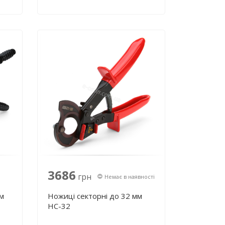
3686
грн
Немає в наявності
мм
Ножиці секторні до 32 мм
НС-32