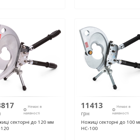
3817
11413
Немає в
Немає в
н
грн
наявності
наявності
иці секторні до 120 мм
Ножиці секторні до 100 
-120
НС-100