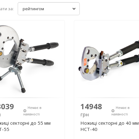
ати за:
рейтингом
8039
14948
Немає в
Немає в
н
грн
наявності
наявності
иці секторні до 55 мм
Ножиці секторні до 40 мм
Т-55
НСТ-40