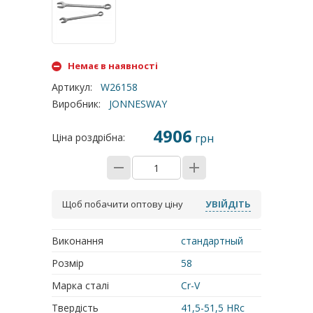
Немає в наявності
Артикул
:
W26158
Виробник
:
JONNESWAY
4906
Ціна роздрібна:
грн
Щоб побачити оптову ціну
УВІЙДІТЬ
Виконання
стандартный
Розмір
58
Марка сталі
Cr-V
Твердість
41,5-51,5 HRc