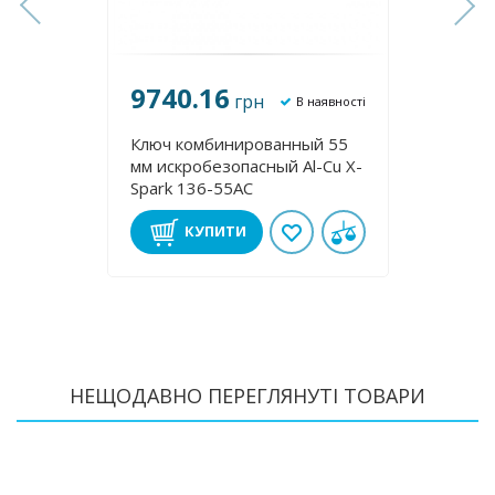
9740.16
910
грн
аявності
В наявності
й 14
Ключ комбинированный 55
Ключ 
-Cu X-
мм искробезопасный Al-Cu X-
мм ис
Spark 136-55AC
Spark
КУПИТИ
НЕЩОДАВНО ПЕРЕГЛЯНУТІ ТОВАРИ