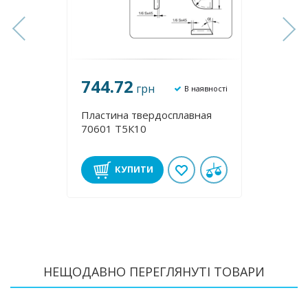
744.72
744
грн
аявності
В наявності
ная
Пластина твердосплавная
Пласт
70601 Т5К10
70591
КУПИТИ
НЕЩОДАВНО ПЕРЕГЛЯНУТІ ТОВАРИ