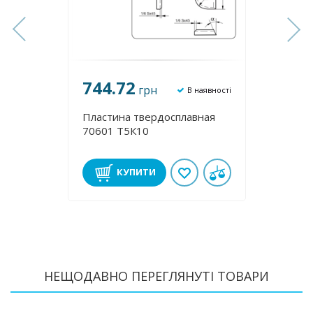
744.72
744
грн
аявності
В наявності
ная
Пластина твердосплавная
Пласт
70601 Т5К10
70591
КУПИТИ
НЕЩОДАВНО ПЕРЕГЛЯНУТІ ТОВАРИ