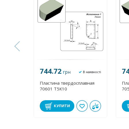
744.72
7
грн
В наявності
В наявності
лавная
Пластина твердосплавная
Пла
70601 Т5К10
70
КУПИТИ