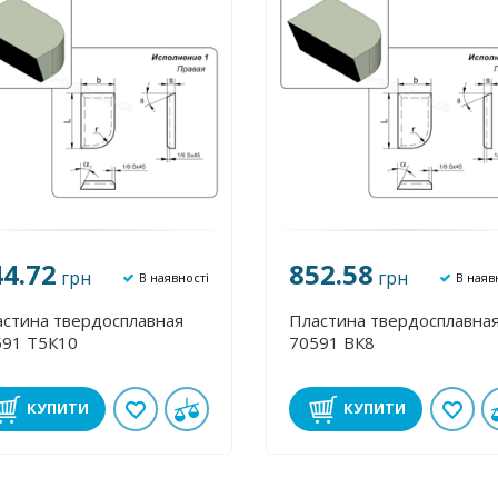
44.72
852.58
грн
грн
В наявності
В наяв
стина твердосплавная
Пластина твердосплавна
591 Т5К10
70591 ВК8
КУПИТИ
КУПИТИ