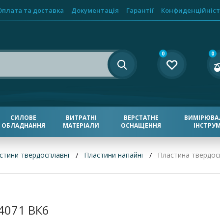
Оплата та доставка
Документація
Гарантії
Конфиденційніст
0
0
СИЛОВЕ
ВИТРАТНІ
ВЕРСТАТНЕ
ВИМІРЮВА
ОБЛАДНАННЯ
МАТЕРІАЛИ
ОСНАЩЕННЯ
ІНСТРУ
стини твердосплавні
Пластини напайні
Пластина твердос
4071 ВК6