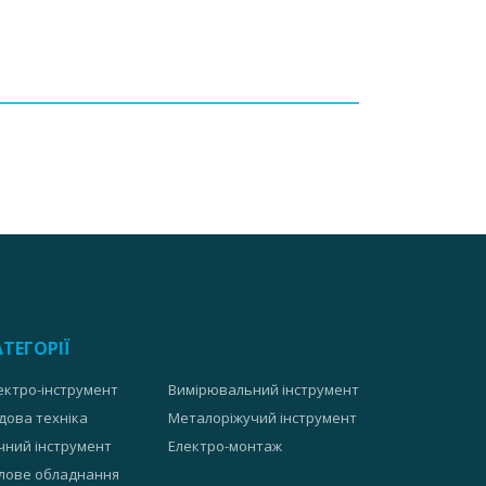
АТЕГОРІЇ
ектро-інструмент
Вимірювальний інструмент
дова техніка
Металоріжучий інструмент
чний інструмент
Електро-монтаж
лове обладнання