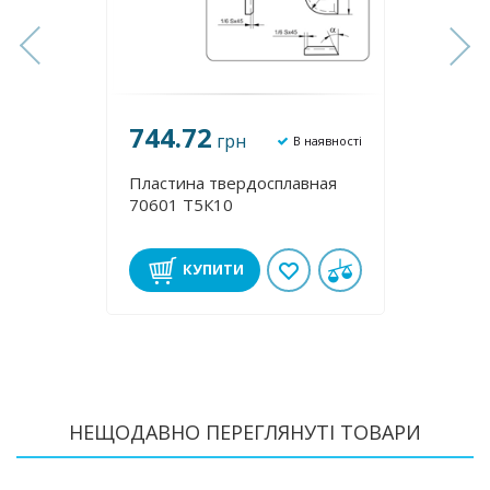
744.72
744
грн
аявності
В наявності
ная
Пластина твердосплавная
Пласт
70601 Т5К10
70591
КУПИТИ
НЕЩОДАВНО ПЕРЕГЛЯНУТІ ТОВАРИ