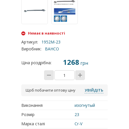
Немає в наявності
Артикул
:
1952M-23
Виробник
:
BAHCO
1268
Ціна роздрібна:
грн
Щоб побачити оптову ціну
УВІЙДІТЬ
Виконання
изогнутый
Розмір
23
Марка сталі
Cr-V