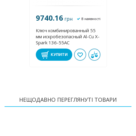
9740.16
910
грн
аявності
В наявності
й 14
Ключ комбинированный 55
Ключ 
-Cu X-
мм искробезопасный Al-Cu X-
мм ис
Spark 136-55AC
Spark
КУПИТИ
НЕЩОДАВНО ПЕРЕГЛЯНУТІ ТОВАРИ